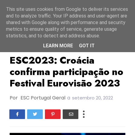
Início
8 agosto 2026
This site uses cookies from Google to deliver its services
and to analyze traffic. Your IP address and user-agent are
shared with Google along with performance and security
metrics to ensure quality of service, generate usage
statistics, and to detect and address abuse.
LEARN MORE
GOT IT
Croácia
DORA 2023
ESC2023
ESC2023: Croácia
confirma participação no
Festival Eurovisão 2023
Por
ESC Portugal Geral
a
setembro 20, 2022