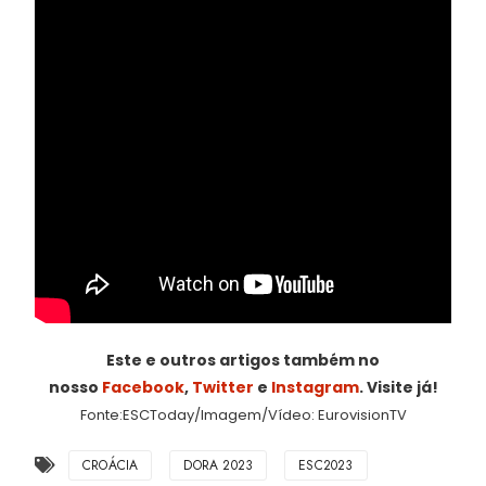
Este e outros artigos também no
nosso
Facebook
,
Twitter
e
Instagram
. Visite já!
Fonte:ESCToday/Imagem/Vídeo: EurovisionTV
CROÁCIA
DORA 2023
ESC2023