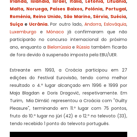
Irlanda
,
Islândia,
Israel
,
Itália
,
Letónia,
Lituânia
,
Malta
,
Noruega
,
Países Baixos
,
Polónia
,
Portugal
,
Roménia
,
Reino Unido
,
São Marino
,
Sérvia
,
Suécia
,
Suíça
e
Ucrânia
.
Por outro lado,
Andorra
,
Eslováquia
,
Luxemburgo
e
Mónaco
já confirmaram que não
participarão no concurso internacional do próximo
ano, enquanto a
Bielorrússia
e
Rússia
também ficarão
de fora devido à suspensão imposta pela EBU/UER.
Estreante em 1993, a Croácia participou em 27
edições do Festival Eurovisão, tendo como melhor
resultado o 4.º lugar alcançado em 1996 e 1999 por
Maja Blagdan e Doris Dragović, respetivamente. Em
Turim, Mia Dimšić representou a Croácia com "Guilty
Pleasure", terminando em 11.º lugar com 75 pontos,
fruto do 10.º lugar no júri (42) e o 12.º no televoto (33),
tendo recebido 1 ponto do televoto português.