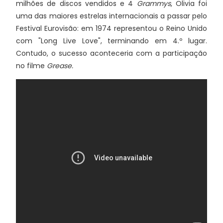
milhões de discos vendidos e 4
Grammys
, Olivia
foi
uma das maiores estrelas internacionais a passar pelo
Festival Eurovisão: em 1974 representou o Reino Unido
com "Long Live Love", terminando em 4.º lugar.
Contudo, o sucesso aconteceria com a participação
no filme
Grease.