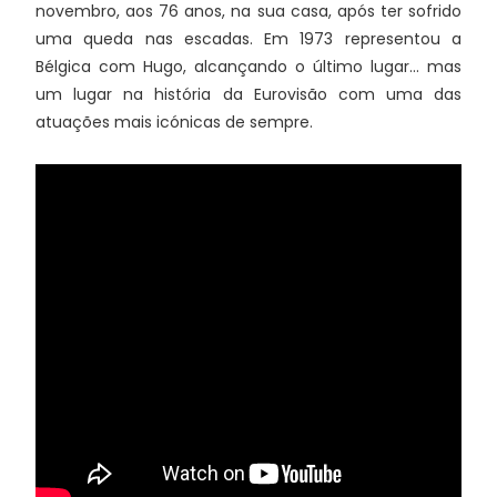
novembro, aos 76 anos, na sua casa, após ter sofrido
uma queda nas escadas. Em 1973 representou a
Bélgica com Hugo, alcançando o último lugar... mas
um lugar na história da Eurovisão com uma das
atuações mais icónicas de sempre.