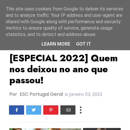
Início
7 agosto 2026
This site uses cookies from Google to deliver its services
and to analyze traffic. Your IP address and user-agent are
shared with Google along with performance and security
metrics to ensure quality of service, generate usage
statistics, and to detect and address abuse.
LEARN MORE
GOT IT
Escportugal
Especial
Especial 2022
[ESPECIAL 2022] Quem
nos deixou no ano que
passou!
Por
ESC Portugal Geral
a
janeiro 03, 2023