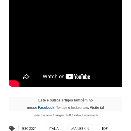
Este e outros artigos também no
nosso
Facebook
,
Twitter
e
Instagram
. Visite já!
Fonte: Eurovoix / Imagem: RAI / Vídeo: Eurovision.tv
ESC2021
ITÁLIA
MANESKIN
TOP