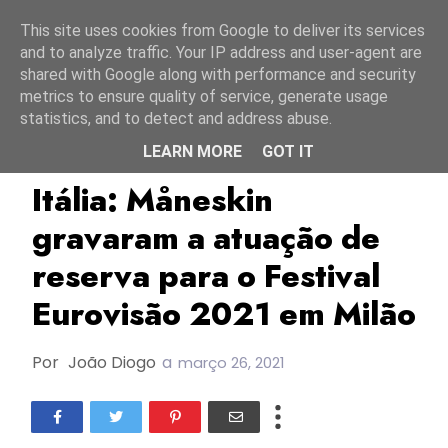
Início
6 agosto 2026
This site uses cookies from Google to deliver its services
and to analyze traffic. Your IP address and user-agent are
shared with Google along with performance and security
metrics to ensure quality of service, generate usage
statistics, and to detect and address abuse.
LEARN MORE
GOT IT
ESC2021
Itália
Maneskin
Itália: Måneskin
gravaram a atuação de
reserva para o Festival
Eurovisão 2021 em Milão
Por
João Diogo
a
março 26, 2021