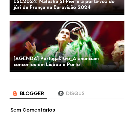
ESC2024: Natasha St-Pier é a porta-voz do
júri de França na Eurovisão 2024
[AGENDA] Portugal: Go_A anunciam
concertos em Lisboa e Porto
Sem Comentários