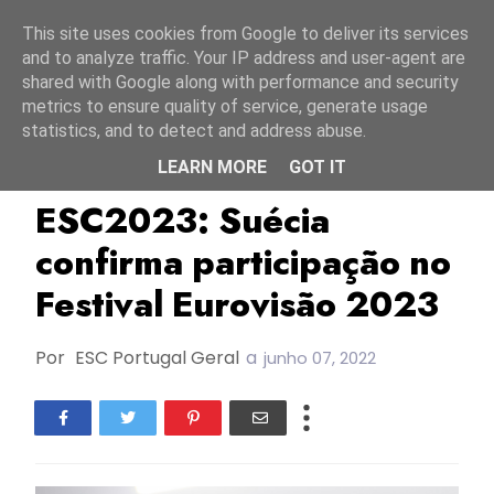
Início
8 agosto 2026
This site uses cookies from Google to deliver its services
and to analyze traffic. Your IP address and user-agent are
shared with Google along with performance and security
metrics to ensure quality of service, generate usage
statistics, and to detect and address abuse.
LEARN MORE
GOT IT
ESC2023
Melodifestivalen 2023
Suécia
ESC2023: Suécia
confirma participação no
Festival Eurovisão 2023
Por
ESC Portugal Geral
a
junho 07, 2022