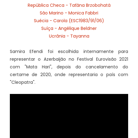
República Checa - Taťána Brzobohatá
São Marino - Monica Fabbri
Suécia - Carola (ESC1983/91/06)
Suíça - Angélique Beldner
Ucrânia - Tayanna
Samira Efendi foi escolhida internamente para
representar o Azerbaijão no Festival Eurovisão 2021
com "Mata Hari", depois do cancelamento do
certame de 2020, onde representaria o país com
"Cleopatra".