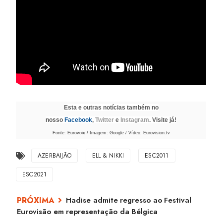
Esta e outras notícias também no
nosso
Facebook
,
Twitter
e
Instagram
. Visite já!
Fonte: Eurovoix / Imagem: Google / Vídeo: Eurovision.tv
AZERBAIJÃO
ELL & NIKKI
ESC2011
ESC2021
Hadise admite regresso ao Festival
Eurovisão em representação da Bélgica