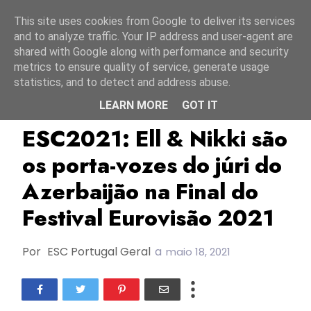
Início
8 agosto 2026
This site uses cookies from Google to deliver its services
and to analyze traffic. Your IP address and user-agent are
shared with Google along with performance and security
metrics to ensure quality of service, generate usage
statistics, and to detect and address abuse.
LEARN MORE
GOT IT
Azerbaijão
Ell & Nikki
ESC2011
ESC2021: Ell & Nikki são
os porta-vozes do júri do
Azerbaijão na Final do
Festival Eurovisão 2021
Por
ESC Portugal Geral
a
maio 18, 2021