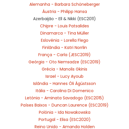
Alemanha - Barbara Schöneberger
Áustria - Philipp Hansa
Azerbaijão - Ell & Nikki (ESC2011)
Chipre - Louis Patsalides
Dinamarca - Tina Müller
Eslovénia - Lorella Flego
Finlândia - Katri Norrlin
França - Carla (JESC2019)
Geórgia - Oto Nemsadze (ESC2019)
Grécia - Manolis Gkinis
Israel - Lucy Ayoub
Islândia - Hannes Óli Ágústsson
Itália - Carolina Di Domenico
Letónia - Aminata Savadogo (ESC2015)
Países Baixos - Duncan Laurence (ESC2019)
Polónia - Ida Nowakowska
Portugal - Elisa (ESC2020)
Reino Unido - Amanda Holden