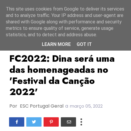
Início
6 agosto 2026
This site uses cookies from Google to deliver its services
and to analyze traffic. Your IP address and user-agent are
shared with Google along with performance and security
metrics to ensure quality of service, generate usage
statistics, and to detect and address abuse.
LEARN MORE
GOT IT
Dina
Eládio Climaco
ESC1992
FC2022: Dina será uma
das homenageadas no
'Festival da Canção
2022'
Por
ESC Portugal Geral
a
março 05, 2022