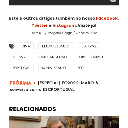
Este e outros artigos também no nosso
Facebook
,
Twitter
e
Instagram
. Visite já!
Fonte:RTP / Imagens: Google / Vídeo: Youtube
DINA
ELÁDIO CLIMACO
ESC1992
FC1992
ISABEL ANGELINO
JORGE GABRIEL
PORTUGAL
SÓNIA ARAÚJO
TOP
[ESPECIAL] FC2022: MARO à
conversa com o ESCPORTUGAL