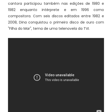
cantora participou também nas edições de 1980 e
1982 enquanto intérprete e em 1996 como
compositora. Com seis discos editados entre 1982 e
2008, Dina conquistou o primeiro disco de ouro com
"Filha do Mar", tema de uma telenovela da TVI.