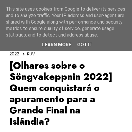
Início
10 agosto 2026
This site uses cookies from Google to deliver its services
and to analyze traffic. Your IP address and user-agent are
shared with Google along with performance and security
metrics to ensure quality of service, generate usage
statistics, and to detect and address abuse.
LEARN MORE
GOT IT
Islândia
Olhares Sobre As Finais Nacionais
2022
RÚV
[Olhares sobre o
Söngvakeppnin 2022]
Quem conquistará o
apuramento para a
Grande Final na
Islândia?