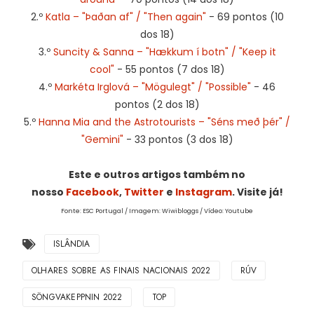
2.º
Katla – "Þaðan af" / "Then again"
- 69 pontos (10
dos 18)
3.º
Suncity & Sanna – "Hækkum í botn" / "Keep it
cool"
- 55 pontos (7 dos 18)
4.º
Markéta Irglová – "Mögulegt" / "Possible"
- 46
pontos (2 dos 18)
5.º
Hanna Mia and the Astrotourists – "Séns með þér" /
"Gemini"
- 33 pontos (3 dos 18)
Este e outros artigos também no
nosso
Facebook
,
Twitter
e
Instagram
. Visite já!
Fonte: ESC Portugal / Imagem: Wiwibloggs / Vídeo: Youtube
ISLÂNDIA
OLHARES SOBRE AS FINAIS NACIONAIS 2022
RÚV
SÖNGVAKEPPNIN 2022
TOP