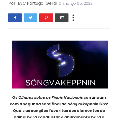
Por
ESC Portugal Geral
a
março 05, 2022
Os
Olhares sobre as Finais Nacionais
continuam
com a segunda semifinal do
Söngvakeppnin 2022
.
Quais as canções favoritas dos elementos do
painel para conquistar o apuramento para a