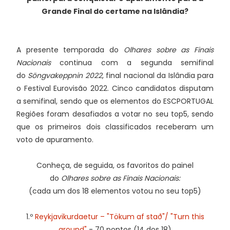
Grande Final do certame na Islândia?
A presente temporada do
Olhares sobre as Finais
Nacionais
continua com a segunda semifinal
do
Söngvakeppnin 2022
, final nacional da Islândia para
o Festival Eurovisão 2022. Cinco candidatos disputam
a semifinal, sendo que os elementos do ESCPORTUGAL
Regiões foram desafiados a votar no seu top5, sendo
que os primeiros dois classificados receberam um
voto de apuramento.
Conheça, de seguida, os favoritos do painel
do
Olhares sobre as Finais Nacionais:
(cada um dos 18 elementos votou no seu top5)
1.º
Reykjavikurdaetur – "Tökum af stað"/ "Turn this
around"
- 70 pontos (14 dos 18)