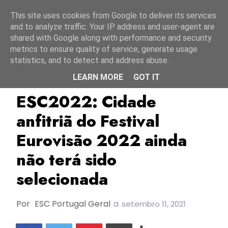
Início
8 agosto 2026
This site uses cookies from Google to deliver its services
and to analyze traffic. Your IP address and user-agent are
shared with Google along with performance and security
metrics to ensure quality of service, generate usage
statistics, and to detect and address abuse.
LEARN MORE
GOT IT
Bolonha
EBU/UER
ESC2022
ESC2022: Cidade
anfitriã do Festival
Eurovisão 2022 ainda
não terá sido
selecionada
Por
ESC Portugal Geral
a
setembro 11, 2021