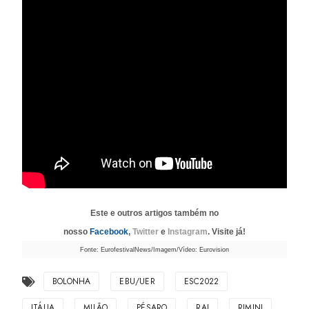
Este e outros artigos também no
nosso
Facebook
,
Twitter
e
Instagram
. Visite já!
Fonte: EurofestivalNews/Imagem/Vídeo: Eurovision
BOLONHA
EBU/UER
ESC2022
ITÁLIA
MILÃO
PÉSARO
RAI
RIMINI