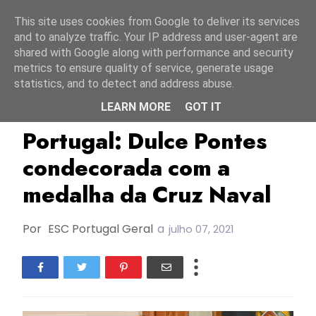
Início
7 agosto 2026
This site uses cookies from Google to deliver its services
and to analyze traffic. Your IP address and user-agent are
shared with Google along with performance and security
metrics to ensure quality of service, generate usage
statistics, and to detect and address abuse.
LEARN MORE
GOT IT
Dulce Pontes
ESC1991
FC1991
Portugal: Dulce Pontes
condecorada com a
medalha da Cruz Naval
Por
ESC Portugal Geral
a
julho 07, 2021