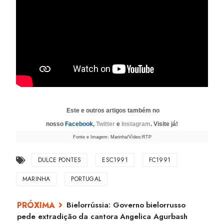
Este e outros artigos também no
nosso
Facebook
,
Twitter
e
Instagram
. Visite já!
Fonte e Imagem: Marinha/Vìdeo:RTP
DULCE PONTES
ESC1991
FC1991
MARINHA
PORTUGAL
Bielorrússia: Governo bielorrusso
pede extradição da cantora Angelica Agurbash