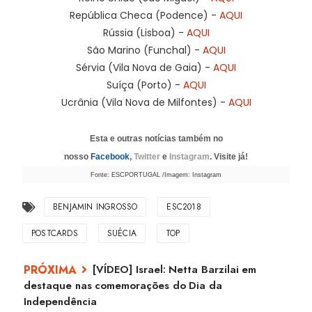
República Checa (Podence) -
AQUI
Rússia (Lisboa) -
AQUI
São Marino (Funchal) -
AQUI
Sérvia (Vila Nova de Gaia) -
AQUI
Suíça (Porto) -
AQUI
Ucrânia (Vila Nova de Milfontes) -
AQUI
Esta e outras notícias também no
nosso
Facebook
,
Twitter
e
Instagram
. Visite já!
Fonte: ESCPORTUGAL /Imagem: Instagram
BENJAMIN INGROSSO
ESC2018
POSTCARDS
SUÉCIA
TOP
[VÍDEO] Israel: Netta Barzilai em
destaque nas comemorações do Dia da
Independência