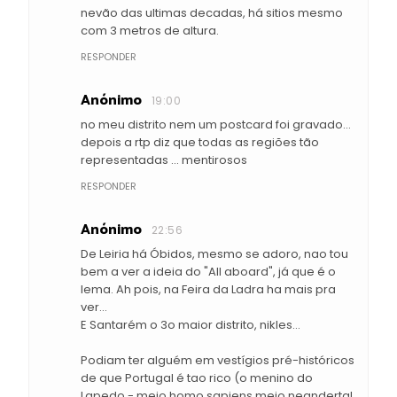
nevão das ultimas decadas, há sitios mesmo
com 3 metros de altura.
RESPONDER
Anónimo
19:00
no meu distrito nem um postcard foi gravado...
depois a rtp diz que todas as regiões tão
representadas ... mentirosos
RESPONDER
Anónimo
22:56
De Leiria há Óbidos, mesmo se adoro, nao tou
bem a ver a ideia do "All aboard", já que é o
lema. Ah pois, na Feira da Ladra ha mais pra
ver...
E Santarém o 3o maior distrito, nikles...
Podiam ter alguém em vestígios pré-históricos
de que Portugal é tao rico (o menino do
Lapedo - meio homo sapiens meio neandertal,