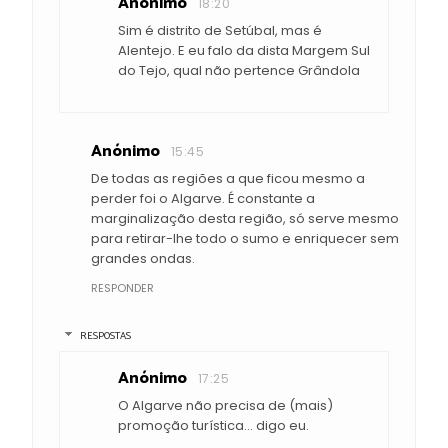
Anónimo
18:20
Sim é distrito de Setúbal, mas é
Alentejo. E eu falo da dista Margem Sul
do Tejo, qual não pertence Grândola
Anónimo
15:45
De todas as regiões a que ficou mesmo a
perder foi o Algarve. É constante a
marginalização desta região, só serve mesmo
para retirar-lhe todo o sumo e enriquecer sem
grandes ondas.
RESPONDER
RESPOSTAS
Anónimo
17:25
O Algarve não precisa de (mais)
promoção turística... digo eu.