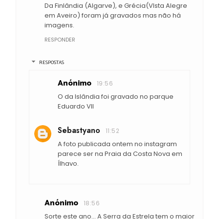
Da Finlândia (Algarve), e Grécia(VIsta Alegre
em Aveiro) foram já gravados mas não há
imagens.
RESPONDER
RESPOSTAS
Anónimo
19:56
O da Islândia foi gravado no parque
Eduardo VII
Sebastyano
11:52
A foto publicada ontem no instagram
parece ser na Praia da Costa Nova em
Ílhavo.
Anónimo
18:56
Sorte este ano... A Serra da Estrela tem o maior