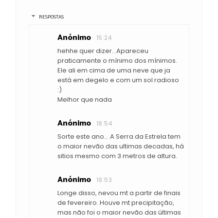
RESPOSTAS
Anónimo
15:24
hehhe quer dizer...Apareceu
praticamente o mínimo dos mínimos.
Ele ali em cima de uma neve que ja
está em degelo e com um sol radioso
:)
Melhor que nada
Anónimo
18:54
Sorte este ano... A Serra da Estrela tem
o maior nevão das ultimas decadas, há
sitios mesmo com 3 metros de altura.
Anónimo
19:53
Longe disso, nevou mt a partir de finais
de fevereiro. Houve mt precipitação,
mas não foi o maior nevão das últimas