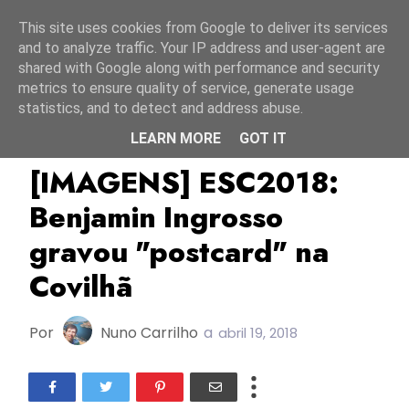
Início
7 agosto 2026
This site uses cookies from Google to deliver its services
and to analyze traffic. Your IP address and user-agent are
shared with Google along with performance and security
metrics to ensure quality of service, generate usage
statistics, and to detect and address abuse.
LEARN MORE
GOT IT
Benjamin Ingrosso
ESC2018
Postcards
[IMAGENS] ESC2018:
Benjamin Ingrosso
gravou "postcard" na
Covilhã
Por
Nuno Carrilho
a
abril 19, 2018