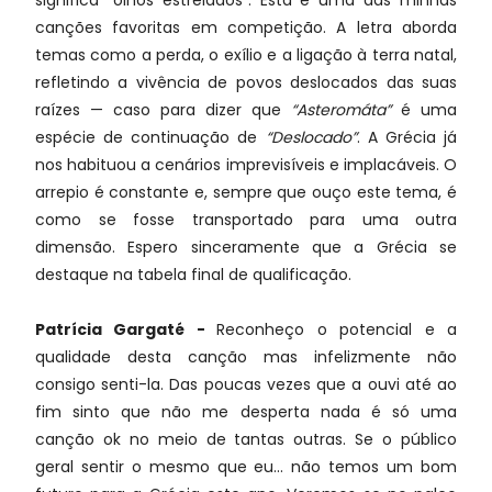
significa “olhos estrelados”.
Esta é uma das minhas
canções favoritas em competição. A letra aborda
temas como a perda, o exílio e a ligação à terra natal,
refletindo a vivência de povos deslocados das suas
raízes — caso para dizer que
“Asteromáta”
é uma
espécie de continuação de
“Deslocado”
.
A Grécia já
nos habituou a cenários imprevisíveis e implacáveis.
O
arrepio é constante e, sempre que ouço este tema, é
como se fosse transportado para uma outra
dimensão.
Espero sinceramente que a Grécia se
destaque na tabela final de qualificação.
Patrícia Gargaté -
Reconheço o potencial e a
qualidade desta canção mas infelizmente não
consigo senti-la. Das poucas vezes que a ouvi até ao
fim sinto que não me desperta nada é só uma
canção ok no meio de tantas outras. Se o público
geral sentir o mesmo que eu… não temos um bom