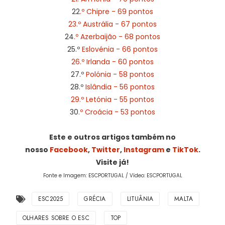
22
.º Chipre - 69 pontos
23.º Austrália - 67 pontos
24
.º Azerbaijão - 68 pontos
25.º
Eslovénia - 66 pontos
26.º Irlanda - 60 pontos
27.º
Polónia - 58 pontos
28.º
Islândia - 56 pontos
29.º Letónia - 55 pontos
30
.º Croácia - 53 pontos
Este e outros artigos também no
nosso
Facebook
,
Twitter
,
Instagram
e
TikTok
.
Visite já!
Fonte e Imagem: ESCPORTUGAL / Vídeo: ESCPORTUGAL
ESC2025
GRÉCIA
LITUÂNIA
MALTA
OLHARES SOBRE O ESC
TOP