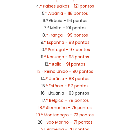
4
.º Países Baixos - 121 pontos
5
.º Albânia - 118 pontos
6.º Grécia - 116 pontos
7.º Malta - 101 pontos
8
.º França - 99 pontos
9
.º Espanha - 98 pontos
10
.º Portugal - 97 pontos
11
.º Noruega - 93 pontos
12
.º Itália - 91 pontos
13.º Reino Unido - 90 pontos
14
.º Ucrânia - 88 pontos
15
.º Estónia - 87 pontos
16.º Lituânia - 83 pontos
17
.º Bélgica - 78 pontos
18.º Alemanha - 75 pontos
19.º Montenegro - 73 pontos
20
.º São Marino - 71 pontos
21. Arménia - 70 pontos