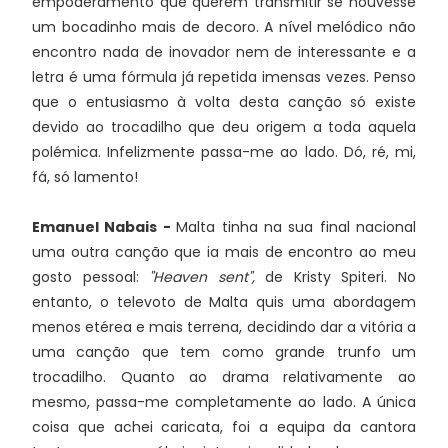
empoderamento que querem transmitir se houvesse
um bocadinho mais de decoro. A nível melódico não
encontro nada de inovador nem de interessante e a
letra é uma fórmula já repetida imensas vezes. Penso
que o entusiasmo à volta desta canção só existe
devido ao trocadilho que deu origem a toda aquela
polémica. Infelizmente passa-me ao lado. Dó, ré, mi,
fá, só lamento!
Emanuel Nabais -
Malta tinha na sua final nacional
uma outra canção que ia mais de encontro ao meu
gosto pessoal:
"Heaven sent",
de Kristy Spiteri. No
entanto, o televoto de Malta quis uma abordagem
menos etérea e mais terrena, decidindo dar a vitória a
uma canção que tem como grande trunfo um
trocadilho. Quanto ao drama relativamente ao
mesmo, passa-me completamente ao lado. A única
coisa que achei caricata, foi a equipa da cantora