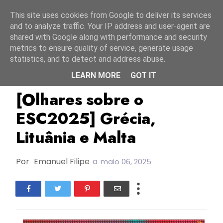
Início
10 agosto 2026
This site uses cookies from Google to deliver its services
and to analyze traffic. Your IP address and user-agent are
shared with Google along with performance and security
metrics to ensure quality of service, generate usage
statistics, and to detect and address abuse.
LEARN MORE
GOT IT
ESC2025
Grécia
Lituânia
[Olhares sobre o
ESC2025] Grécia,
Lituânia e Malta
Por
Emanuel Filipe
a
maio 06, 2025