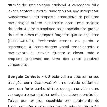
através de uma seleção nacional. A vencedora foi a
jovem cantora Klavdia Papadopoulou, que interpretou
“Asteromáta”.
Esta proposta caracteriza-se por uma
composição etérea e intimista com uma melodia
delicada. A letra é inspirada no genocídio dos gregos
do Ponto e nas migrações forçadas que se seguiram
(DESLOCADOS), lembrando temas de perda e
esperança. A interpretação vocal emocionante e
comovente de Klavdia ajudam a elevar toda a
proposta, podendo ser uma das sérias possíveis
vencedoras.
Gonçalo Canhoto
-
A Grécia volta a apostar na sua
tradição com
“Asteromáta”:
uma balada autêntica,
com um forte cunho étnico, que ganha vida numa
voz segura e num instrumental rico e bem construído.
Talvez por ter sido escolhida em detrimento de
Evangelia, não me conquistou à primeira audição.