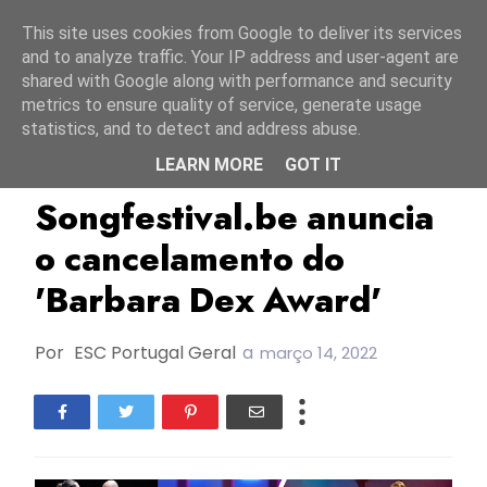
Início
6 agosto 2026
This site uses cookies from Google to deliver its services
and to analyze traffic. Your IP address and user-agent are
shared with Google along with performance and security
metrics to ensure quality of service, generate usage
statistics, and to detect and address abuse.
LEARN MORE
GOT IT
Barbara Dex Award
Songfestival.be
TOP
Songfestival.be anuncia
o cancelamento do
'Barbara Dex Award'
Por
ESC Portugal Geral
a
março 14, 2022