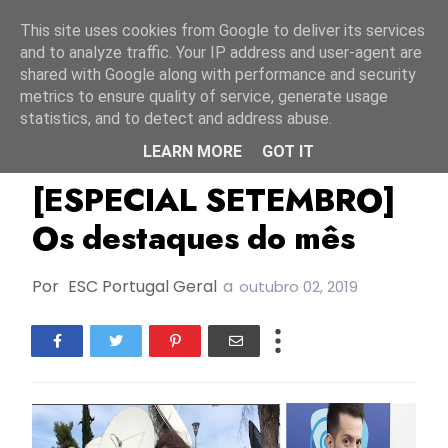
Início
8 agosto 2026
This site uses cookies from Google to deliver its services
and to analyze traffic. Your IP address and user-agent are
shared with Google along with performance and security
metrics to ensure quality of service, generate usage
statistics, and to detect and address abuse.
LEARN MORE
GOT IT
Escportugal
Especial
TOP
[ESPECIAL SETEMBRO]
Os destaques do mês
Por
ESC Portugal Geral
a
outubro 02, 2019