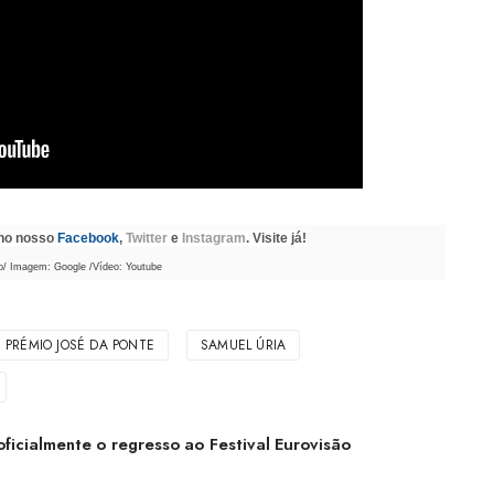
 no nosso
Facebook
,
Twitter
e
Instagram
. Visite já!
o/ Imagem: Google /Vídeo: Youtube
PRÉMIO JOSÉ DA PONTE
SAMUEL ÚRIA
ficialmente o regresso ao Festival Eurovisão