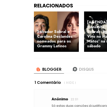
[AGENDA]
transmite 
Salvador Sobral e
Sobral - b
Carolina Deslandes
Vivo no Ma
nomeados para os
Matos' na 
Grammy Latinos
sábado
1 Comentário
( HIDE )
Anónimo
22:01
Só estas duas canções já justificar