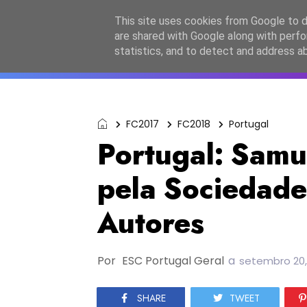
Início
Sobre a equipa
Contactos
Po
This site uses cookies from Google to de
are shared with Google along with perfo
ESC2027
JESC2026
F
statistics, and to detect and address a
FC2017
FC2018
Portugal
Portugal: Samue
pela Sociedade
Autores
Por
ESC Portugal Geral
a
setembro 20,
SHARE
TWEET