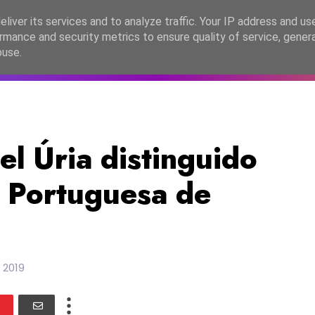
lítica de Privacidade
liver its services and to analyze traffic. Your IP address and us
rmance and security metrics to ensure quality of service, gene
C2026
EASC2026
PORTUGAL
LANÇAMENTOS
ESPE
buse.
l Úria distinguido
 Portuguesa de
 2019