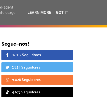
7 agosto 2026
er-agent
rate usage
LEARN MORE
GOT IT
CIAIS
CALENDÁRIO
Segue-nos!
32.352 Seguidores
2.854 Seguidores
9.028 Seguidores
4.675 Seguidores