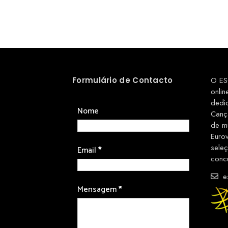
Formulário de Contacto
O ES
onlin
dedi
Nome
Canç
de m
Euro
sele
Email
*
conc
es
Mensagem
*