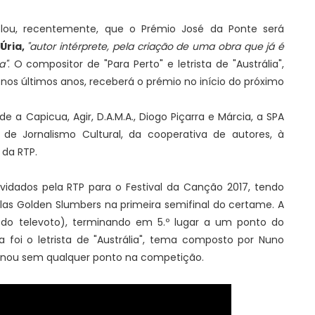
elou, recentemente, que o Prémio José da Ponte será
Úria,
"autor intérprete, pela criação de uma obra que já é
a"
. O compositor de "Para Perto" e letrista de "Austrália",
nos últimos anos, receberá o prémio no início do próximo
 a Capicua, Agir, D.A.M.A., Diogo Piçarra e Márcia, a SPA
e Jornalismo Cultural, da cooperativa de autores, à
 da RTP.
idados pela RTP para o Festival da Canção 2017, tendo
las Golden Slumbers na primeira semifinal do certame. A
5 do televoto), terminando em 5.º lugar a um ponto do
 foi o letrista de "Austrália", tema composto por Nuno
minou sem qualquer ponto na competição.