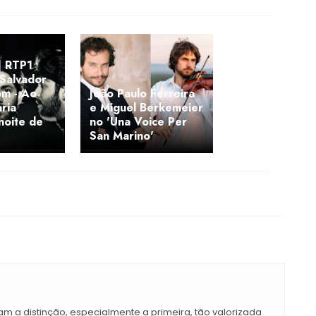
 RTP1
'Salvador
pm - Ao
João Paulo Ferreira
ria
e Miguel Berkemeier
noite de
no 'Una Voice Per
San Marino'
iam a distinção, especialmente a primeira, tão valorizada