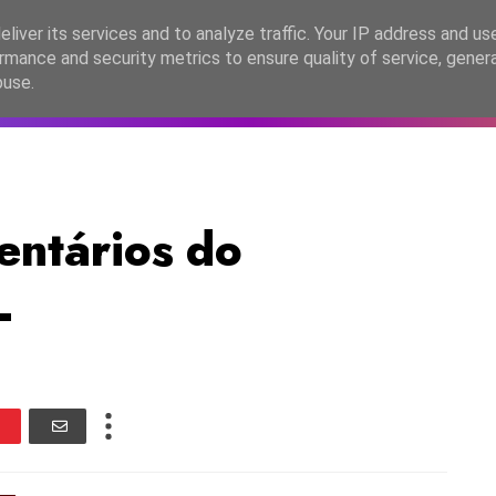
lítica de Privacidade
liver its services and to analyze traffic. Your IP address and us
rmance and security metrics to ensure quality of service, gene
C2026
EASC2026
PORTUGAL
LANÇAMENTOS
ESPE
buse.
entários do
L