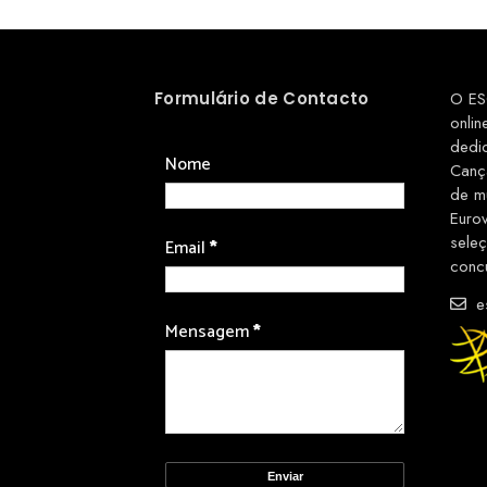
Formulário de Contacto
O ES
onlin
dedi
Nome
Canç
de m
Euro
sele
Email
*
conc
es
Mensagem
*