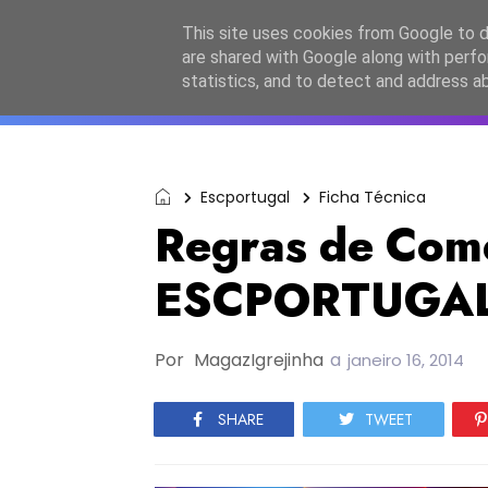
Início
Sobre a equipa
Contactos
Po
This site uses cookies from Google to de
are shared with Google along with perfo
ESC2027
JESC2026
F
statistics, and to detect and address a
Escportugal
Ficha Técnica
Regras de Com
ESCPORTUGA
Por
MagazIgrejinha
a
janeiro 16, 2014
SHARE
TWEET