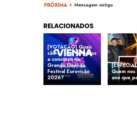
Mensagem antiga
[VOTAÇÃO] Quais
são os teus favoritos
a concurso na
Grande Final do
[ESPECIAL
Festival Eurovisão
Quem nos 
2026?
ano que p