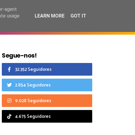
7 agosto 2026
er-agent
rate usage
LEARN MORE
GOT IT
CIAIS
CALENDÁRIO
Segue-nos!
32.352 Seguidores
2.854 Seguidores
9.028 Seguidores
4.675 Seguidores