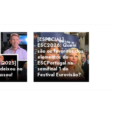
[ESPECIAL]
ESC2026: Quem
são os favoritos dos
elementos do
 2025]
ESCPortugal na
deixou no
semifinal 1 do
assou!
Festival Eurovisão?