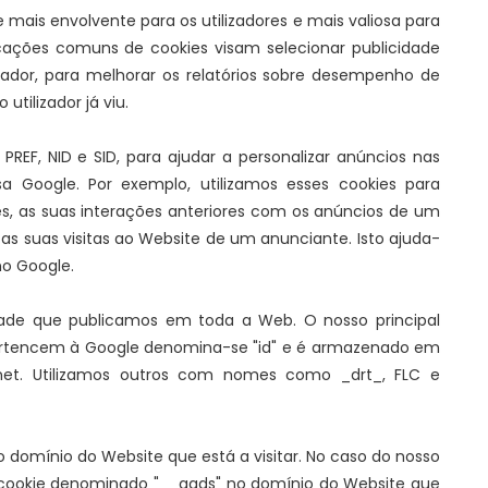
e mais envolvente para os utilizadores e mais valiosa para
cações comuns de cookies visam selecionar publicidade
zador, para melhorar os relatórios sobre desempenho de
tilizador já viu.
PREF, NID e SID, para ajudar a personalizar anúncios nas
a Google. Por exemplo, utilizamos esses cookies para
s, as suas interações anteriores com os anúncios de um
as suas visitas ao Website de um anunciante. Isto ajuda-
no Google.
dade que publicamos em toda a Web. O nosso principal
pertencem à Google denomina-se "id" e é armazenado em
.net. Utilizamos outros com nomes como _drt_, FLC e
no domínio do Website que está a visitar. No caso do nosso
um cookie denominado "__gads" no domínio do Website que