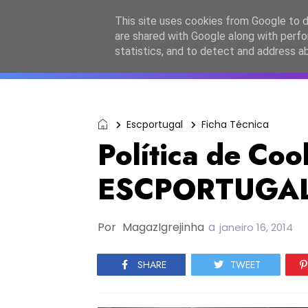
Início
Sobre a equipa
Contactos
Po
This site uses cookies from Google to de
are shared with Google along with perfo
ESC2027
JESC2026
F
statistics, and to detect and address a
Escportugal
Ficha Técnica
Política de Coo
ESCPORTUGA
Por
MagazIgrejinha
a
janeiro 16, 2014
SHARE
TWEET