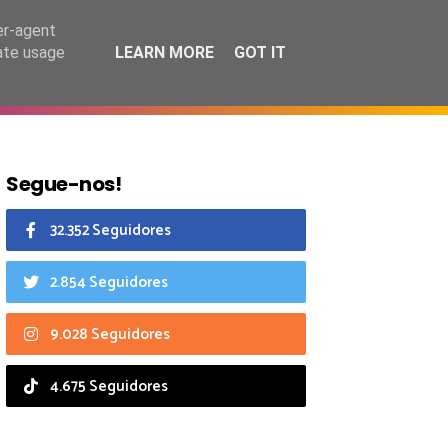
8 agosto 2026
er-agent
rate usage
LEARN MORE
GOT IT
CIAIS
CALENDÁRIO
Segue-nos!
32.352 Seguidores
2.854 Seguidores
9.028 Seguidores
4.675 Seguidores