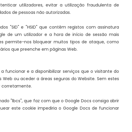
nticar utilizadores, evitar a utilização fraudulenta de
 dados de pessoas não autorizadas.
dos "SID" e "HSID" que contêm registos com assinatura
gle de um utilizador e a hora de início de sessão mais
es permite-nos bloquear muitos tipos de ataque, como
lários que preenche em páginas Web.
funcionar e a disponibilizar serviços que o visitante do
 Web ou aceder a áreas seguras do Website. Sem estes
r corretamente.
ado "lbcs", que faz com que o Google Docs consiga abrir
ear este cookie impediria o Google Docs de funcionar