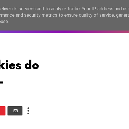
lítica de Privacidade
liver its services and to analyze traffic. Your IP address and us
rmance and security metrics to ensure quality of service, gene
C2026
EASC2026
PORTUGAL
LANÇAMENTOS
ESPE
buse.
kies do
L