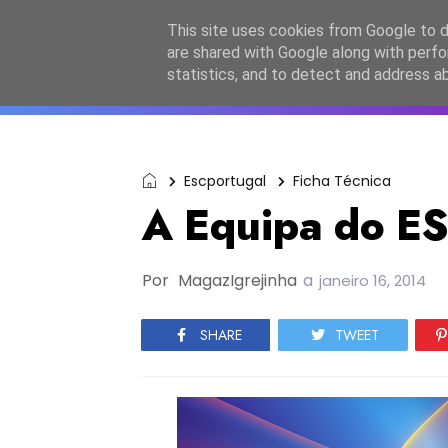
Início
Sobre a equipa
Contactos
Po
This site uses cookies from Google to de
are shared with Google along with perfo
ESC2027
JESC2026
F
statistics, and to detect and address a
Escportugal
Ficha Técnica
A Equipa do 
Por
MagazIgrejinha
a
janeiro 16, 2014
SHARE
TWEET