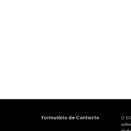
Formulário de Contacto
O ES
onlin
dedi