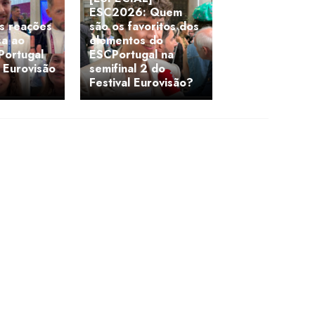
ESC2026: Quem
s reações
são os favoritos dos
sa ao
elementos do
Portugal
ESCPortugal na
l Eurovisão
semifinal 2 do
Festival Eurovisão?