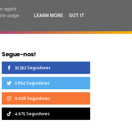
7 agosto 2026
er-agent
rate usage
LEARN MORE
GOT IT
CIAIS
CALENDÁRIO
Segue-nos!
32.352 Seguidores
2.854 Seguidores
9.028 Seguidores
4.675 Seguidores