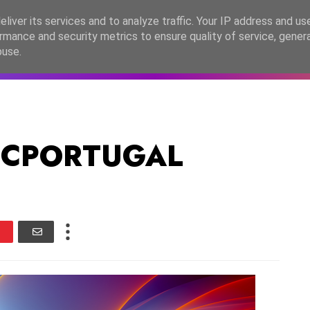
lítica de Privacidade
liver its services and to analyze traffic. Your IP address and us
rmance and security metrics to ensure quality of service, gene
C2026
EASC2026
PORTUGAL
LANÇAMENTOS
ESPE
buse.
ESCPORTUGAL