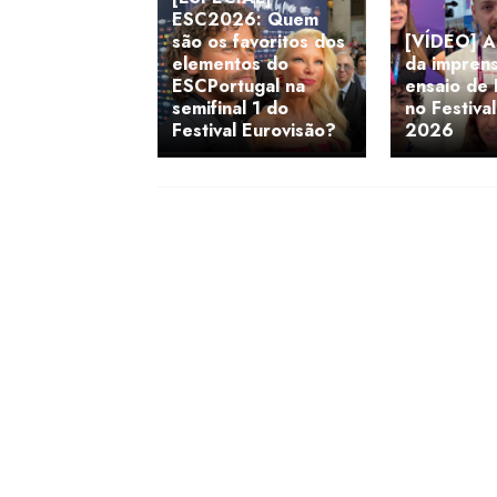
ESC2026: Quem
são os favoritos dos
[VÍDEO] A
elementos do
da impren
ESCPortugal na
ensaio de 
semifinal 1 do
no Festiva
Festival Eurovisão?
2026