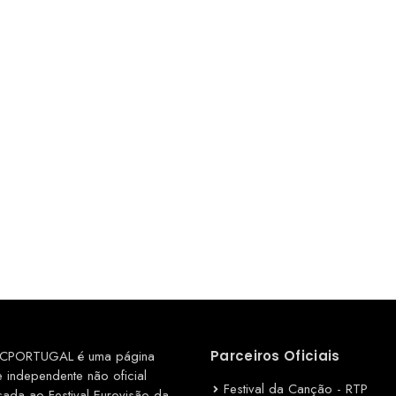
CPORTUGAL é uma página
Parceiros Oficiais
e independente não oficial
Festival da Canção - RTP
cada ao Festival Eurovisão da