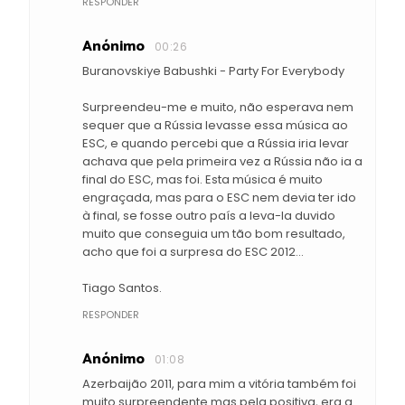
RESPONDER
Anónimo
00:26
Buranovskiye Babushki - Party For Everybody
Surpreendeu-me e muito, não esperava nem
sequer que a Rússia levasse essa música ao
ESC, e quando percebi que a Rússia iria levar
achava que pela primeira vez a Rússia não ia a
final do ESC, mas foi. Esta música é muito
engraçada, mas para o ESC nem devia ter ido
à final, se fosse outro país a leva-la duvido
muito que conseguia um tão bom resultado,
acho que foi a surpresa do ESC 2012...
Tiago Santos.
RESPONDER
Anónimo
01:08
Azerbaijão 2011, para mim a vitória também foi
muito surpreendente mas pela positiva, era a