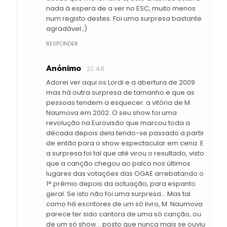
nada à espera de a ver no ESC, muito menos
num registo destes. Foi uma surpresa bastante
agradável ;)
RESPONDER
Anónimo
22:48
Adorei ver aqui os Lordi e a abertura de 2009
mas há outra surpresa de tamanho e que as
pessoas tendem a esquecer: a vitória de M.
Naumova em 2002. O seu show foi uma
revolução na Eurovisão que marcou toda a
década depois dela tendo-se passado a partir
de então para o show espectacular em cena. E
a surpresa foi tal que até virou o resultado, visto
que a canção chegou ao palco nos últimos
lugares das votações das OGAE arrebatando o
1° prémio depois da actuação, para espanto
geral. Se isto não foi uma surpresa... Mas tal
como há escritores de um só livro, M. Naumova
parece ter sido cantora de uma só canção, ou
de um só show... posto que nunca mais se ouviu