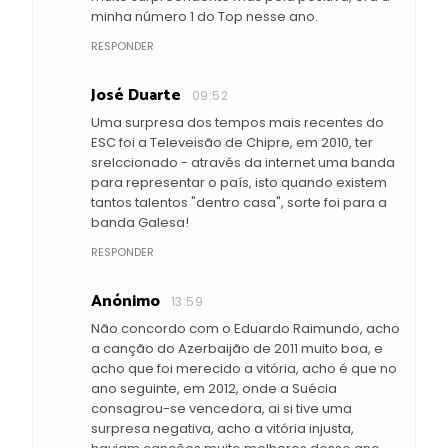
minha número 1 do Top nesse ano.
RESPONDER
José Duarte
09:52
Uma surpresa dos tempos mais recentes do
ESC foi a Televeisão de Chipre, em 2010, ter
srelccionado - através da internet uma banda
para representar o país, isto quando existem
tantos talentos "dentro casa", sorte foi para a
banda Galesa!
RESPONDER
Anónimo
13:59
Não concordo com o Eduardo Raimundo, acho
a canção do Azerbaijão de 2011 muito boa, e
acho que foi merecido a vitória, acho é que no
ano seguinte, em 2012, onde a Suécia
consagrou-se vencedora, ai si tive uma
surpresa negativa, acho a vitória injusta,