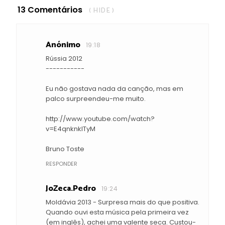
13 Comentários
( HIDE )
Anónimo
19:18
Rússia 2012
-----------
Eu não gostava nada da canção, mas em
palco surpreendeu-me muito.
http://www.youtube.com/watch?
v=E4qnknkITyM
Bruno Toste
RESPONDER
JoZeca.Pedro
19:24
Moldávia 2013 - Surpresa mais do que positiva.
Quando ouvi esta música pela primeira vez
(em inglês), achei uma valente seca. Custou-