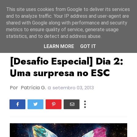
Início
9 agosto 2026
This site uses cookies from Google to deliver its services
and to analyze traffic. Your IP address and user-agent are
shared with Google along with performance and security
metrics to ensure quality of service, generate usage
statistics, and to detect and address abuse.
LEARN MORE
GOT IT
Desafio Especial
[Desafio Especial] Dia 2:
Uma surpresa no ESC
Por
Patrícia G.
a
setembro 03, 2013