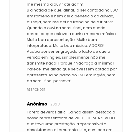
me mesmo a ouvir até ao fim.
Li a notícia de que, afinal, ia ser cantada no ESC
em romeno e nem dei o benefício da dúvida,
ou seja, nem me dei ao trabalho de a ir ouvir.
Quando a ouvi na semi-final, nem queria
acreditar que estava a ouvir a mesma música.
Muito boa apresentação. Muito bem
interpretada. Muito boa música. ADORO!
Acaba por ser engraçado o facto de que a
versão em inglês, simplesmente não me
transmite nada! Porquê? Não faço a mínima!
Parece-me ainda que se tivessem optado por
apresenta-la no palco do ESC em inglês, nem
da semi-final passava!
RESPONDER
Anónimo
20:18
Tarefa deveras difícil...ainda assim, destaco a
nossa representante de 2010 - FILIPA AZEVEDO -
que teve uma prestação irrepreensível e
absolutamente ternurenta. Isto, num ano em