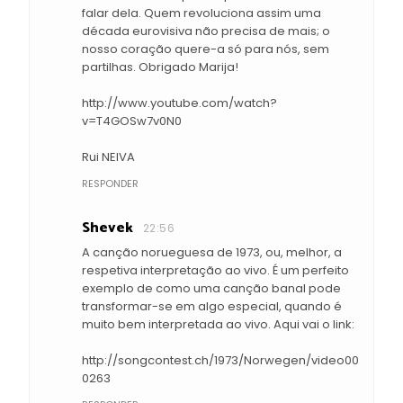
falar dela. Quem revoluciona assim uma
década eurovisiva não precisa de mais; o
nosso coração quere-a só para nós, sem
partilhas. Obrigado Marija!
http://www.youtube.com/watch?
v=T4GOSw7v0N0
Rui NEIVA
RESPONDER
Shevek
22:56
A canção norueguesa de 1973, ou, melhor, a
respetiva interpretação ao vivo. É um perfeito
exemplo de como uma canção banal pode
transformar-se em algo especial, quando é
muito bem interpretada ao vivo. Aqui vai o link:
http://songcontest.ch/1973/Norwegen/video00
0263