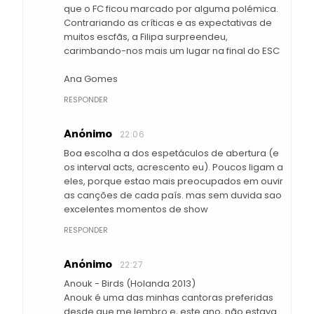
que o FC ficou marcado por alguma polémica.
Contrariando as críticas e as expectativas de
muitos escfãs, a Filipa surpreendeu,
carimbando-nos mais um lugar na final do ESC
Ana Gomes
RESPONDER
Anónimo
22:06
Boa escolha a dos espetáculos de abertura (e
os interval acts, acrescento eu). Poucos ligam a
eles, porque estao mais preocupados em ouvir
as canções de cada país. mas sem duvida sao
excelentes momentos de show
RESPONDER
Anónimo
22:27
Anouk - Birds (Holanda 2013)
Anouk é uma das minhas cantoras preferidas
desde que me lembro e, este ano, não estava