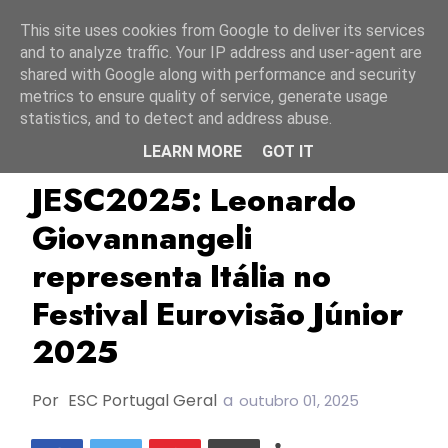
Início
9 agosto 2026
This site uses cookies from Google to deliver its services
and to analyze traffic. Your IP address and user-agent are
shared with Google along with performance and security
metrics to ensure quality of service, generate usage
statistics, and to detect and address abuse.
LEARN MORE
GOT IT
Itália
JESC2025
Leonardo Giovannangeli
JESC2025: Leonardo
Giovannangeli
representa Itália no
Festival Eurovisão Júnior
2025
Por
ESC Portugal Geral
a
outubro 01, 2025