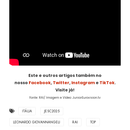
Este e outros artigos também no
nosso
Facebook
,
Twitter
,
Instagram
e
TikTok
.
Visite já!
Fonte: RAI/ Imagem e Vídeo: JuniorEurovision.tv
ITÁLIA
JESC2025
LEONARDO GIOVANNANGELI
RAI
TOP