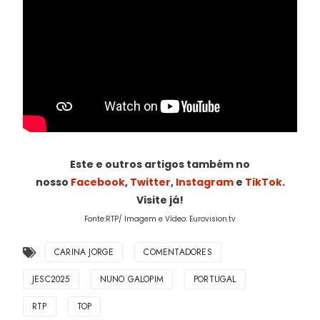
Este e outros artigos também no
nosso
Facebook
,
Twitter
,
Instagram
e
TikTok
.
Visite já!
Fonte:RTP/ Imagem e Vídeo: Eurovision.tv
CARINA JORGE
COMENTADORES
JESC2025
NUNO GALOPIM
PORTUGAL
RTP
TOP