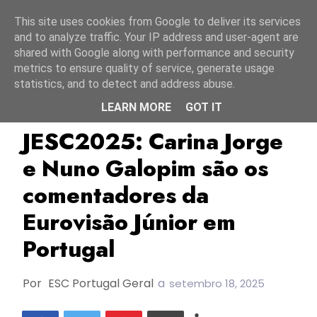
Início
10 agosto 2026
This site uses cookies from Google to deliver its services
and to analyze traffic. Your IP address and user-agent are
shared with Google along with performance and security
metrics to ensure quality of service, generate usage
statistics, and to detect and address abuse.
LEARN MORE
GOT IT
Carina Jorge
Comentadores
JESC2025
JESC2025: Carina Jorge
e Nuno Galopim são os
comentadores da
Eurovisão Júnior em
Portugal
Por
ESC Portugal Geral
a
setembro 18, 2025