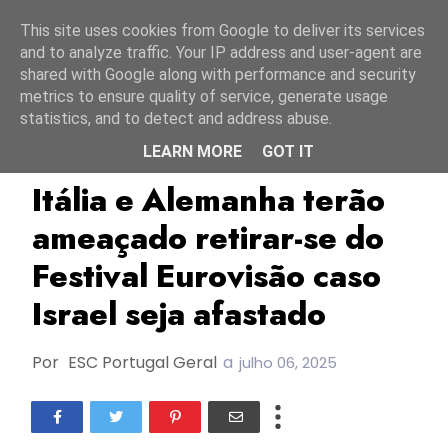
Início
8 agosto 2026
This site uses cookies from Google to deliver its services
and to analyze traffic. Your IP address and user-agent are
shared with Google along with performance and security
metrics to ensure quality of service, generate usage
statistics, and to detect and address abuse.
LEARN MORE
GOT IT
Alemanha
EBU/UER
Israel
Itália e Alemanha terão
ameaçado retirar-se do
Festival Eurovisão caso
Israel seja afastado
Por
ESC Portugal Geral
a
julho 06, 2025