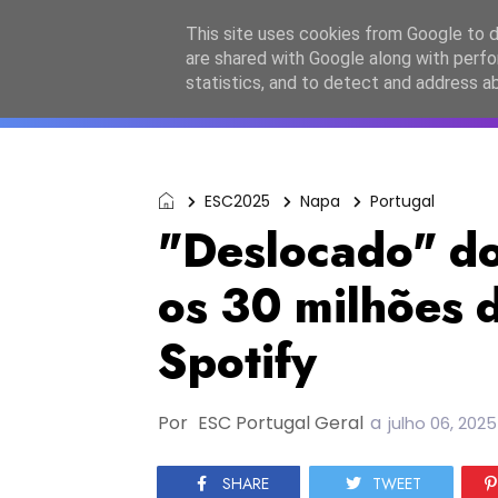
Início
Sobre a equipa
Contactos
Po
This site uses cookies from Google to de
are shared with Google along with perfo
ESC2027
JESC2026
F
statistics, and to detect and address a
ESC2025
Napa
Portugal
"Deslocado" d
os 30 milhões 
Spotify
Por
ESC Portugal Geral
a
julho 06, 2025
SHARE
TWEET