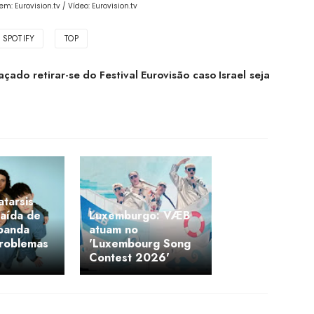
: Eurovision.tv / Vídeo: Eurovision.tv
SPOTIFY
TOP
çado retirar-se do Festival Eurovisão caso Israel seja
atarsis
aída de
Luxemburgo: VÆB
 banda
atuam no
problemas
'Luxembourg Song
Contest 2026'