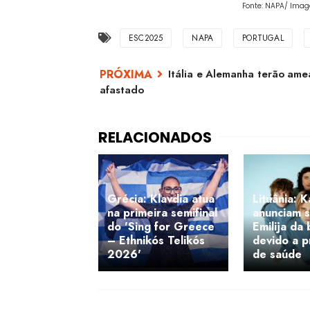
Fonte: NAPA/ Imagem
ESC2025
NAPA
PORTUGAL
Itália e Alemanha terão amea
afastado
Grécia: Klavdia atua
Lituânia: K
na primeira semifinal
anunciam s
do 'Sing for Greece
Emilija da
– Ethnikós Telikós
devido a 
2026'
de saúde