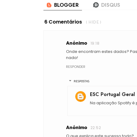
6 Comentários
( HIDE )
Anónimo
19:18
Onde encontram estes dados? Pass
nada!
RESPONDER
RESPOSTAS
ESC Portugal Geral
Na aplicação Spotify é
Anónimo
22:52
O que explica este sucesso todo?