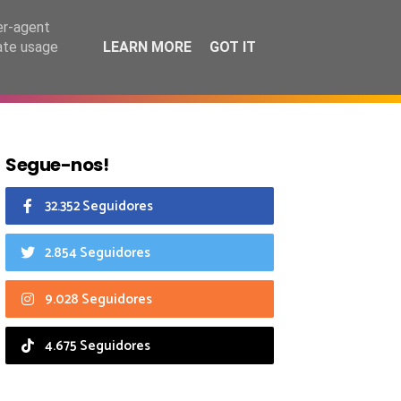
8 agosto 2026
er-agent
rate usage
LEARN MORE
GOT IT
CIAIS
CALENDÁRIO
Segue-nos!
32.352 Seguidores
2.854 Seguidores
9.028 Seguidores
4.675 Seguidores