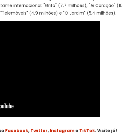
me internacional: "Grito" (7,7 milhões), "Ai Coração" (10
, "Telemóveis" (4,9 milhões) e "O Jardim" (5,4 milhões).
sso
Facebook
,
Twitter
,
Instagram
e
TikTok
. Visite já!