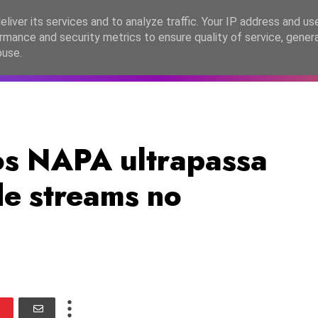
lítica de Privacidade
liver its services and to analyze traffic. Your IP address and us
rmance and security metrics to ensure quality of service, gene
C2026
EASC2026
PORTUGAL
LANÇAMENTOS
ESPE
buse.
os NAPA ultrapassa
de streams no