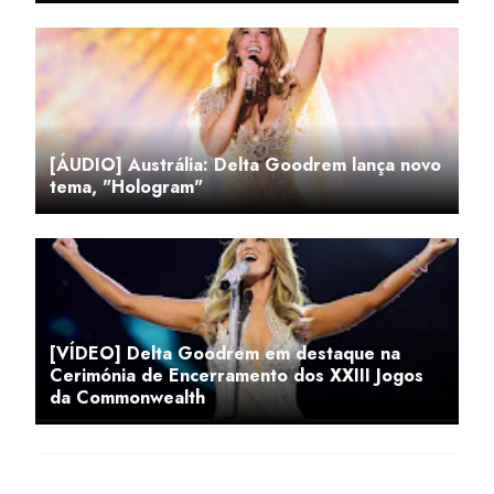
[ÁUDIO] Austrália: Delta Goodrem lança novo
tema, "Hologram"
[VÍDEO] Delta Goodrem em destaque na
Cerimónia de Encerramento dos XXIII Jogos
da Commonwealth