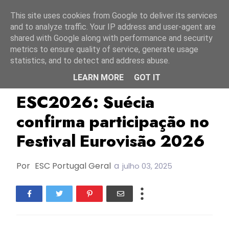
Início
6 agosto 2026
This site uses cookies from Google to deliver its services
and to analyze traffic. Your IP address and user-agent are
shared with Google along with performance and security
metrics to ensure quality of service, generate usage
statistics, and to detect and address abuse.
LEARN MORE
GOT IT
ESC2026
Melodifestivalen 2026
Suécia
ESC2026: Suécia
confirma participação no
Festival Eurovisão 2026
Por
ESC Portugal Geral
a
julho 03, 2025