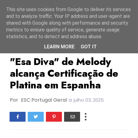
Início
8 agosto 2026
This site uses cookies from Google to deliver its services
and to analyze traffic. Your IP address and user-agent are
shared with Google along with performance and security
metrics to ensure quality of service, generate usage
statistics, and to detect and address abuse.
LEARN MORE
GOT IT
Certificações
ESC2025
Espanha
"Esa Diva" de Melody
alcança Certificação de
Platina em Espanha
Por
ESC Portugal Geral
a
julho 03, 2025