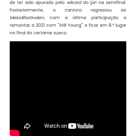
de ter sido apurada pelo
wilcard
do júri na semifinal.
Posteriormente, a cantora regressou ao
Melodifestivalen
, com a última participação a
remontar a 2021 com "Still Young" a ficar em 8.º lugar
na final do certame sueco.