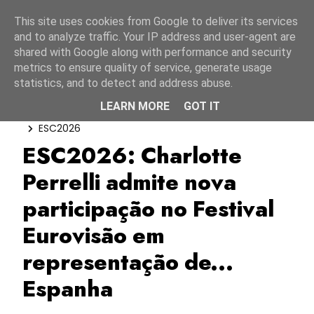
Início
6 agosto 2026
This site uses cookies from Google to deliver its services
and to analyze traffic. Your IP address and user-agent are
shared with Google along with performance and security
metrics to ensure quality of service, generate usage
statistics, and to detect and address abuse.
LEARN MORE
GOT IT
Benidorm Fest 2026
Charlotte Perrelli
ESC2026
ESC2026: Charlotte
Perrelli admite nova
participação no Festival
Eurovisão em
representação de...
Espanha