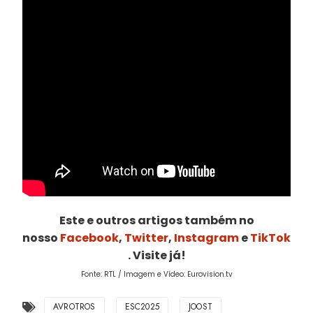
Este e outros artigos também no
nosso
Facebook
,
Twitter
,
Instagram
e
TikTok
. Visite já!
Fonte: RTL / Imagem e Vídeo: Eurovision.tv
AVROTROS
ESC2025
JOOST