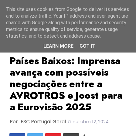
Início
6 agosto 2026
This site uses cookies from Google to deliver its services
and to analyze traffic. Your IP address and user-agent are
shared with Google along with performance and security
metrics to ensure quality of service, generate usage
statistics, and to detect and address abuse.
LEARN MORE
GOT IT
AVROTROS
ESC2025
Joost
Países Baixos: Imprensa
avança com possíveis
negociações entre a
AVROTROS e Joost para
a Eurovisão 2025
Por
ESC Portugal Geral
a
outubro 12, 2024