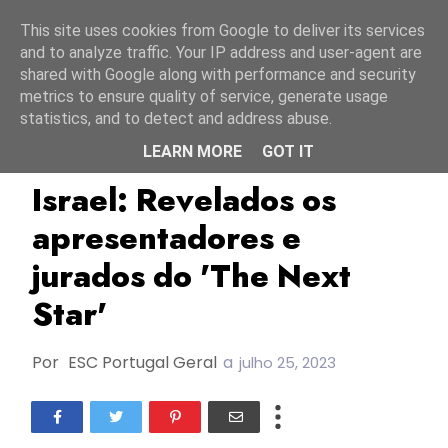
Início
7 agosto 2026
This site uses cookies from Google to deliver its services
and to analyze traffic. Your IP address and user-agent are
shared with Google along with performance and security
metrics to ensure quality of service, generate usage
statistics, and to detect and address abuse.
LEARN MORE
GOT IT
ESC2024
Israel
The Next Star
Israel: Revelados os
apresentadores e
jurados do 'The Next
Star'
Por
ESC Portugal Geral
a
julho 25, 2023