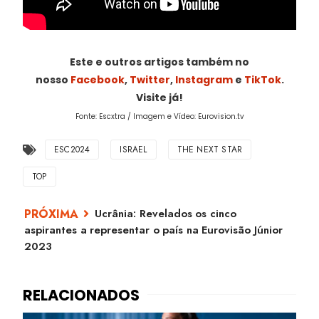
Este e outros artigos também no
nosso
Facebook
,
Twitter
,
Instagram
e
TikTok
.
Visite já!
Fonte: Escxtra / Imagem e Vídeo: Eurovision.tv
ESC2024
ISRAEL
THE NEXT STAR
TOP
Ucrânia: Revelados os cinco
aspirantes a representar o país na Eurovisão Júnior
2023