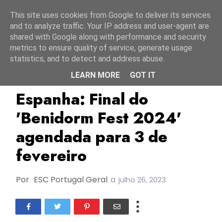
Início
9 agosto 2026
This site uses cookies from Google to deliver its services
and to analyze traffic. Your IP address and user-agent are
shared with Google along with performance and security
metrics to ensure quality of service, generate usage
statistics, and to detect and address abuse.
LEARN MORE
GOT IT
Benidorm Fest 2024
ESC2024
Espanha
Espanha: Final do
'Benidorm Fest 2024'
agendada para 3 de
fevereiro
Por
ESC Portugal Geral
a
julho 26, 2023