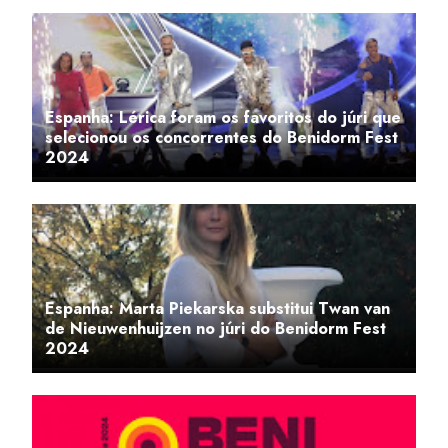
Espanha: Lérica foram os favoritos do júri que
selecionou os concorrentes do Benidorm Fest
2024
Espanha: Marta Piekarska substitui Twan van
de Nieuwenhuijzen no júri do Benidorm Fest
2024