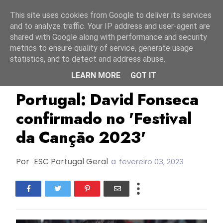
Início
8 agosto 2026
This site uses cookies from Google to deliver its services
and to analyze traffic. Your IP address and user-agent are
shared with Google along with performance and security
metrics to ensure quality of service, generate usage
statistics, and to detect and address abuse.
LEARN MORE
GOT IT
David Fonseca
FC2023
Portugal
Portugal: David Fonseca
confirmado no 'Festival
da Canção 2023'
Por
ESC Portugal Geral
a
fevereiro 03, 2023