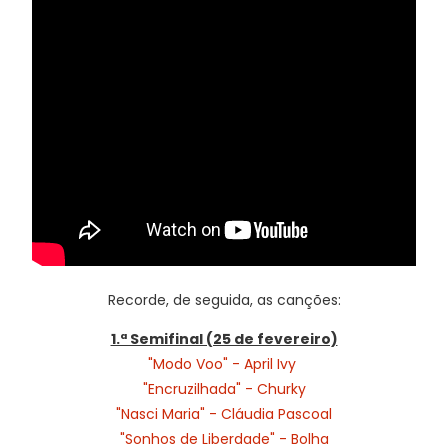
Recorde, de seguida, as canções:
1.ª Semifinal (25 de fevereiro)
"Modo Voo" - April Ivy
"Encruzilhada" - Churky
"Nasci Maria" - Cláudia Pascoal
"Sonhos de Liberdade" - Bolha