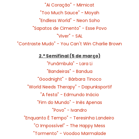
"Ai Coração" - Mimicat
"Too Much Sauce" - Moyah
"Endless World" - Neon Soho
"Sapatos de Cimento" - Esse Povo
"Viver" - SAL
"Contraste Mudo" - You Can't Win Charlie Brown
2.ª Semifinal (5 de março)
"Funâmbula" - Lara Li
"Bandeiras" - Bandua
"Goodnight" - Bárbara Tinoco
"World Needs Therapy" - Dapunksportif
"A festa" - Edmundo Inácio
"Fim do Mundo" - Inês Apenas
"Povo" - Ivandro
"Enquanto É Tempo" - Teresinha Landeiro
"O Impossível" - The Happy Mess
"Tormento" - Voodoo Marmalade