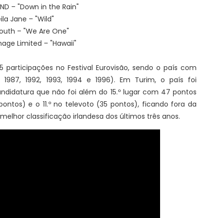
ND – "Down in the Rain"
eila Jane – "Wild"
Youth – "We Are One"
mage Limited – "Hawaii"
5 participações no Festival Eurovisão, sendo o país com
 1987, 1992, 1993, 1994 e 1996). Em Turim, o país foi
candidatura que não foi além do 15.º lugar com 47 pontos
2 pontos) e o 11.º no televoto (35 pontos), ficando fora da
elhor classificação irlandesa dos últimos três anos.