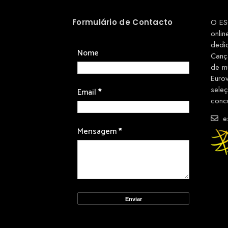
Formulário de Contacto
O ES
onlin
dedi
Nome
Canç
de m
Euro
sele
Email
*
conc
es
Mensagem
*