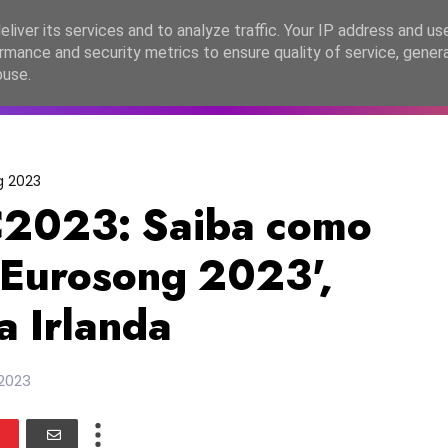
lítica de Privacidade
liver its services and to analyze traffic. Your IP address and us
rmance and security metrics to ensure quality of service, gene
C2026
EASC2026
PORTUGAL
LANÇAMENTOS
ESPE
buse.
g 2023
2023: Saiba como
'Eurosong 2023',
a Irlanda
 2023