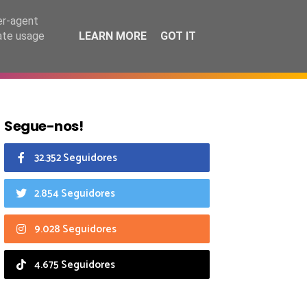
7 agosto 2026
er-agent
rate usage
LEARN MORE
GOT IT
CIAIS
CALENDÁRIO
Segue-nos!
32.352 Seguidores
2.854 Seguidores
9.028 Seguidores
4.675 Seguidores