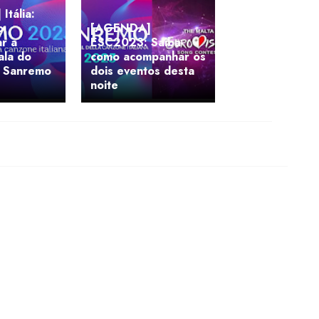
tália:
o
[AGENDA]
r a
ESC2023: Saiba
ala do
como acompanhar os
di Sanremo
dois eventos desta
noite