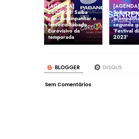
[AGENDA]
[AGENDA] I
ESC2023: Saiba
Saiba com
como acompanhar o
acompanha
terceiro Sábado
segunda g
Eurovisivo da
'Festival 
temporada
2023'
Sem Comentários