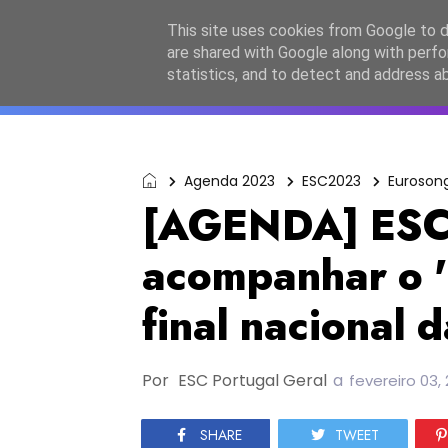
Início
Sobre a equipa
Contactos
Po
This site uses cookies from Google to de
are shared with Google along with perfo
ESC2027
JESC2026
F
statistics, and to detect and address a
Agenda 2023
ESC2023
Euroson
[AGENDA] ESC
acompanhar o 
final nacional d
Por
ESC Portugal Geral
a
fevereiro 03,
SHARE
TWEET