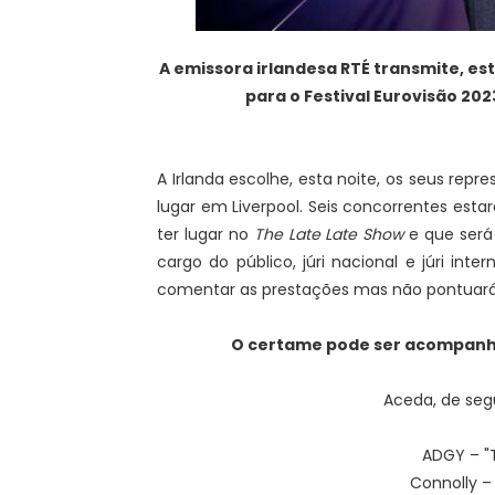
A emissora irlandesa RTÉ transmite, est
para o Festival Eurovisão 2
A Irlanda escolhe, esta noite, os seus repr
lugar em Liverpool. Seis concorrentes est
ter lugar no
The Late Late Show
e que será 
cargo do público, júri nacional e júri inte
comentar as prestações mas não pontuará
O certame pode ser acompan
Aceda, de segu
ADGY – "
Connolly –