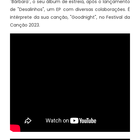
"Bárbara", o seu álbum de estreia, após o lançamento
de "Desalinhos", um EP com diversas colaborações. É
intérprete da sua canção, "Goodnight", no Festival da
Canção 2023.