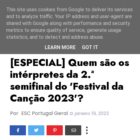
Início
7 agosto 2026
This site uses cookies from Google to deliver its services
and to analyze traffic. Your IP address and user-agent are
shared with Google along with performance and security
metrics to ensure quality of service, generate usage
statistics, and to detect and address abuse.
LEARN MORE
GOT IT
BANDUA
Bárbara Tinoco
DAPUNKSPORTIF
[ESPECIAL] Quem são os
intérpretes da 2.ª
semifinal do 'Festival da
Canção 2023'?
Por
ESC Portugal Geral
a
janeiro 19, 2023