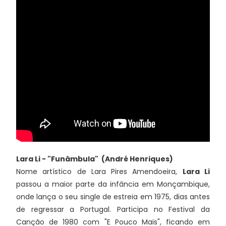
Lara Li - "Funâmbula" (André Henriques)
Nome artístico de Lara Pires Amendoeira,
Lara Li
passou a maior parte da infância em Monçambique,
onde lança o seu single de estreia em 1975, dias antes
de regressar a Portugal. Participa no Festival da
Canção de 1980 com "E Pouco Mais", ficando em