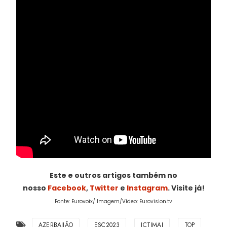
Este e outros artigos também no
nosso
Facebook
,
Twitter
e
Instagram
. Visite já!
Fonte: Eurovoix/ Imagem/Vídeo: Eurovision.tv
AZERBAIJÃO
ESC2023
ICTIMAI
TOP