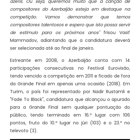
azeris. Ou seja, queremos muito que a canção de
compositores do Azerbaijão esteja em destaque na
competição. Vamos demonstrar que temos
compositores talentosos e espero que isto possa servir
de estímulo para os próximos anos"
frisou Vasif
Mammadov, adiantando que a candidatura deverá
ser selecionada até ao final de janeiro.
Estreante em 2008, o Azerbaijão conta com 14
participações consecutivas no Festival Eurovisão,
tendo vencido a competição em 2011 e ficado de fora
da Grande Final em apenas uma ocasião (2018). Em
Turim, o país foi representado por Nadir Rustamli e
"Fade To Black", candidatura que alcançou o apurado
para a Grande Final sem qualquer pontuação do
público, tendo terminado em 16.º lugar com 106
pontos, fruto do 10.º lugar no júri (103) e o 23.º no
televoto (3).