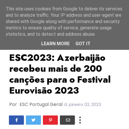
Início
6 agosto 2026
This site uses cookies from Google to deliver its services
and to analyze traffic. Your IP address and user-agent are
shared with Google along with performance and security
metrics to ensure quality of service, generate usage
statistics, and to detect and address abuse.
LEARN MORE
GOT IT
Azerbaijão
ESC2023
Ictimai
ESC2023: Azerbaijão
recebeu mais de 200
canções para o Festival
Eurovisão 2023
Por
ESC Portugal Geral
a
janeiro 02, 2023