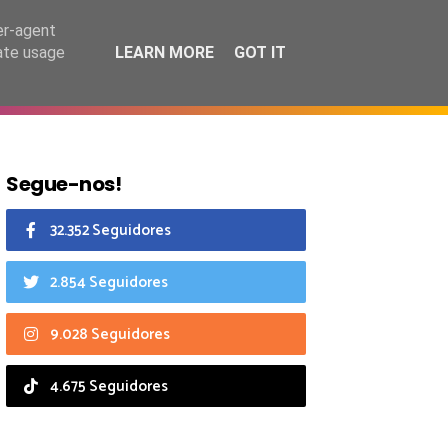
8 agosto 2026
er-agent
rate usage
LEARN MORE
GOT IT
CIAIS
CALENDÁRIO
Segue-nos!
32.352 Seguidores
2.854 Seguidores
9.028 Seguidores
4.675 Seguidores