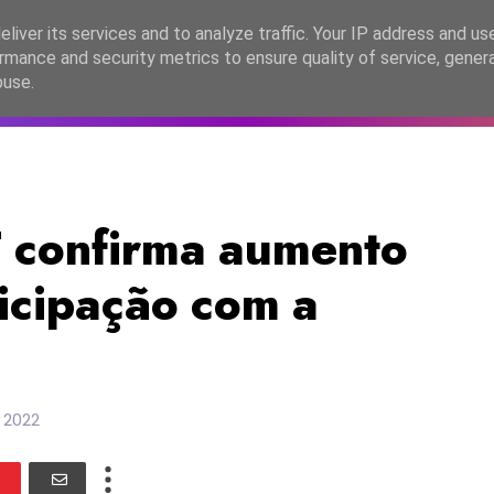
lítica de Privacidade
liver its services and to analyze traffic. Your IP address and us
rmance and security metrics to ensure quality of service, gene
C2026
EASC2026
PORTUGAL
LANÇAMENTOS
ESPE
buse.
confirma aumento
ticipação com a
a
 2022