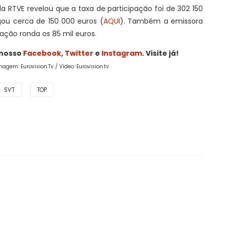
a RTVE revelou que a taxa de participação foi de 302 150
ou cerca de 150 000 euros (
AQUI
). Também a emissora
pação ronda os 85 mil euros.
 nosso
Facebook
,
Twitter
e
Instagram
. Visite já!
magem: Eurovision.Tv / Vídeo: Eurovision.tv
SVT
TOP