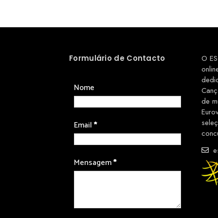
Formulário de Contacto
O ES
onlin
dedi
Nome
Canç
de m
Euro
sele
Email
*
conc
es
Mensagem
*