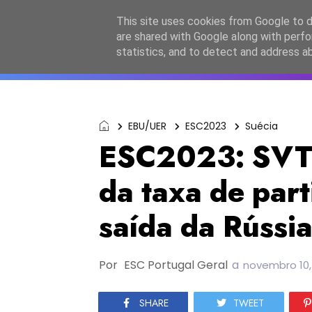
Início
Sobre a equipa
Contactos
Po
This site uses cookies from Google to de
are shared with Google along with perfo
ESC2027
JESC2026
F
statistics, and to detect and address a
EBU/UER
ESC2023
Suécia
ESC2023: SVT 
da taxa de par
saída da Rússi
Por
ESC Portugal Geral
a
novembro 10,
SHARE
TWEET