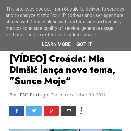
Início
8 agosto 2026
This site uses cookies from Google to deliver its services
and to analyze traffic. Your IP address and user-agent are
shared with Google along with performance and security
metrics to ensure quality of service, generate usage
statistics, and to detect and address abuse.
LEARN MORE
GOT IT
Croácia
ESC2022
Mia Dimšić
[VÍDEO] Croácia: Mia
Dimšić lança novo tema,
"Sunce Moje"
Por
ESC Portugal Geral
a
outubro 30, 2022