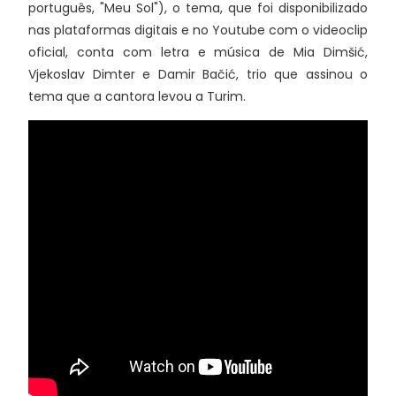
português, "Meu Sol"), o tema, que foi disponibilizado
nas plataformas digitais e no Youtube com o videoclip
oficial, conta com letra e música de Mia Dimšić,
Vjekoslav Dimter e Damir Bačić, trio que assinou o
tema que a cantora levou a Turim.