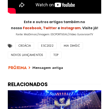
Este e outros artigos também no
nosso
Facebook
,
Twitter
e
Instagram
. Visite já!
Fonte: MiaDimsic/Imagem: ESCPORTUGAL/Vídeo: EurovisionTV
CROÁCIA
ESC2022
MIA DIMŠIĆ
NOVOS LANÇAMENTOS
TOP
Mensagem antiga