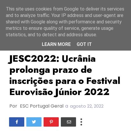
Início
6 agosto 2026
This site uses cookies from Google to deliver its services
and to analyze traffic. Your IP address and user-agent are
shared with Google along with performance and security
metrics to ensure quality of service, generate usage
statistics, and to detect and address abuse.
LEARN MORE
GOT IT
JESC2022
UA:PBC
Ucrânia
JESC2022: Ucrânia
prolonga prazo de
inscrições para o Festival
Eurovisão Júnior 2022
Por
ESC Portugal Geral
a
agosto 22, 2022