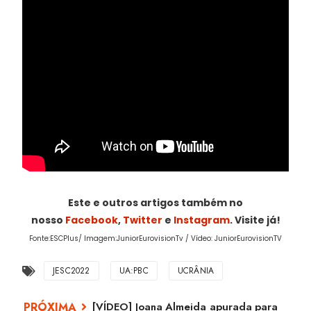
Este e outros artigos também no
nosso
Facebook
,
Twitter
e
Instagram
. Visite já!
Fonte:ESCPlus/ Imagem:JuniorEurovisionTv / Vídeo: JuniorEurovisionTV
JESC2022
UA:PBC
UCRÂNIA
[VÍDEO] Joana Almeida apurada para