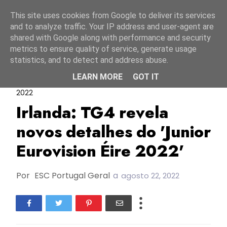
Início
6 agosto 2026
This site uses cookies from Google to deliver its services
and to analyze traffic. Your IP address and user-agent are
shared with Google along with performance and security
metrics to ensure quality of service, generate usage
statistics, and to detect and address abuse.
LEARN MORE
GOT IT
Irlanda
JESC2022
Junior Eurovision Éire
2022
Irlanda: TG4 revela
novos detalhes do 'Junior
Eurovision Éire 2022'
Por
ESC Portugal Geral
a
agosto 22, 2022