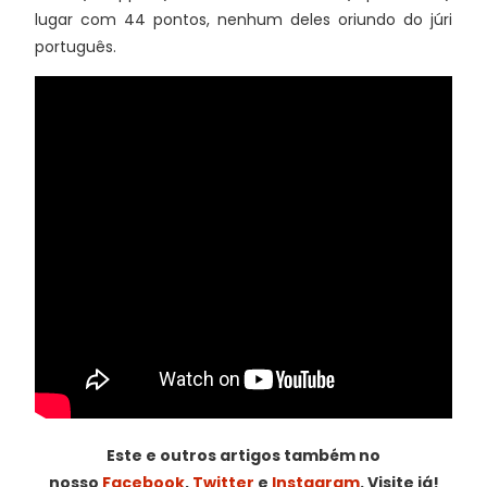
lugar com 44 pontos, nenhum deles oriundo do júri
português.
Este e outros artigos também no
nosso
Facebook
,
Twitter
e
Instagram
. Visite já!