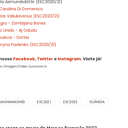
jóla Ásmundsdóttir (ESC2020/21)
- Carolina Di Domenico
otas Valiukevicius (ESC2020/21)
gro - Zombijana Bones
o Unido - Aj Odudu
Suécia - Dotter
eryna Pavlenko (ESC2020/21)
 nosso
Facebook
,
Twitter
e
Instagram
. Visite já!
oix /Imagem/Vídeo: Eurovision.tv
 GAGNAMAGNIÐ
ESC2021
ESC2022
ISLÂNDIA
ira reage ao ensaio de Maro na Eurovisão 2022