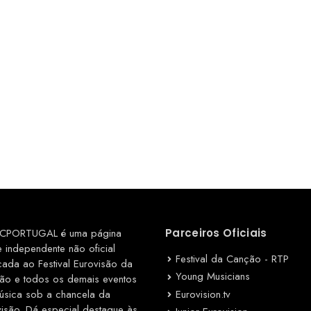
CPORTUGAL é uma página
Parceiros Oficiais
e independente não oficial
Festival da Canção - RTP
cada ao Festival Eurovisão da
Young Musicians
ão e todos os demais eventos
Eurovision.tv
úsica sob a chancela da
visão. Dá especial destaque às