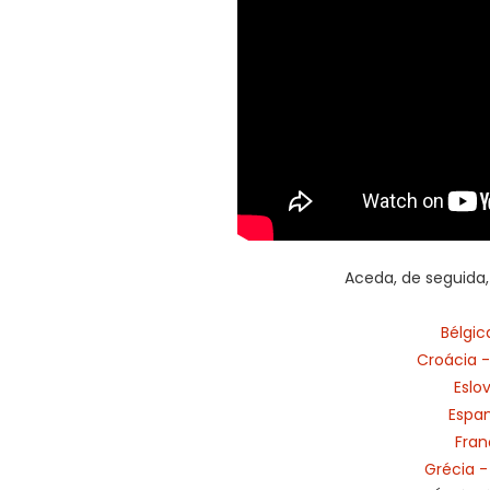
Aceda, de seguida,
Bélgi
Croácia 
Eslov
Espan
Fran
Grécia -