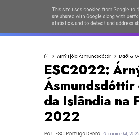
Início
Sobre a equipa
Contactos
Po
This site uses cookies from Google to de
are shared with Google along with perfo
ESC2027
JESC2026
F
statistics, and to detect and address a
Árný Fjóla Ásmundsdóttir
Daði & 
ESC2022: Árný
Ásmundsdóttir é
da Islândia na 
2022
Por
ESC Portugal Geral
a
maio 04, 202