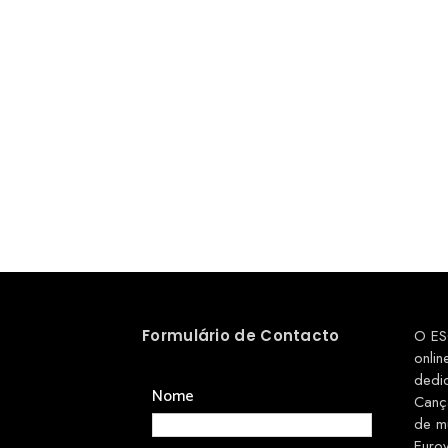
Formulário de Contacto
O ES
onlin
dedi
Nome
Canç
de m
Euro