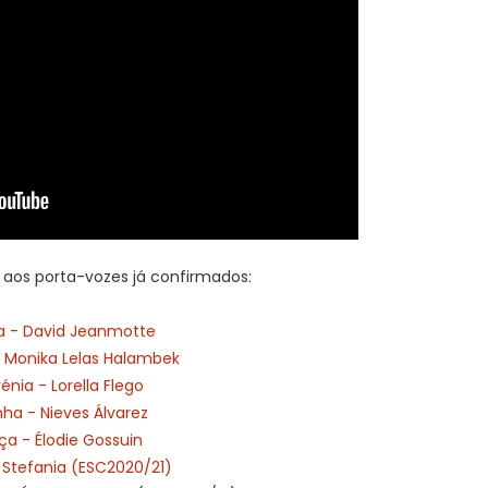
 aos porta-vozes já confirmados:
ca - David Jeanmotte
- Monika Lelas Halambek
énia - Lorella Flego
ha - Nieves Álvarez
ça - Élodie Gossuin
 Stefania (ESC2020/21)