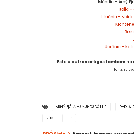
Islândia - Árný F
Itália 
Lituânia - Vaid
Montene
Rein
Ucrânia - Kat
Este e outros artigos também no
Fonte: Eurov
ÁRNÝ FJÓLA ÁSMUNDSDÓTTIR
DAÐI &
RÚV
TOP
Portugal: Imprensa estrange