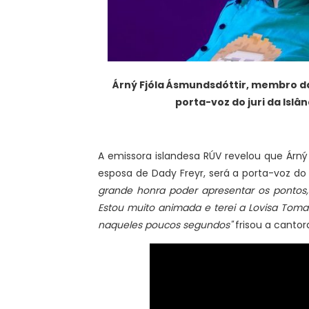
Árný Fjóla Ásmundsdóttir
, membro d
porta-voz do juri da Islân
A emissora islandesa RÚV revelou que Ár
esposa de Dady Freyr, será a porta-voz do j
grande honra poder apresentar os pontos
Estou muito animada e terei a Lovisa Toma
naqueles poucos segundos"
frisou a cantor