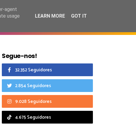
6 agosto 2026
er-agent
rate usage
LEARN MORE
GOT IT
CIAIS
CALENDÁRIO
Segue-nos!
32.352 Seguidores
2.854 Seguidores
9.028 Seguidores
4.675 Seguidores