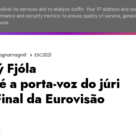
lítica de Privacidade
liver its services and to analyze traffic. Your IP address and us
rmance and security metrics to ensure quality of service, gene
C2026
EASC2026
PORTUGAL
LANÇAMENTOS
ESPE
buse.
Gagnamagnið
ESC2021
 Fjóla
 a porta-voz do júri
Final da Eurovisão
2