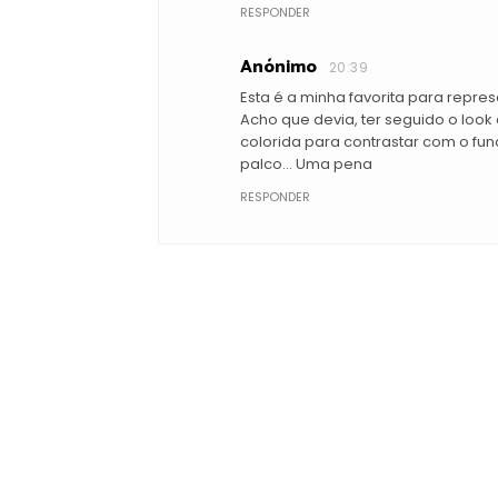
RESPONDER
Anónimo
20:39
Esta é a minha favorita para repr
Acho que devia, ter seguido o look
colorida para contrastar com o fu
palco... Uma pena
RESPONDER