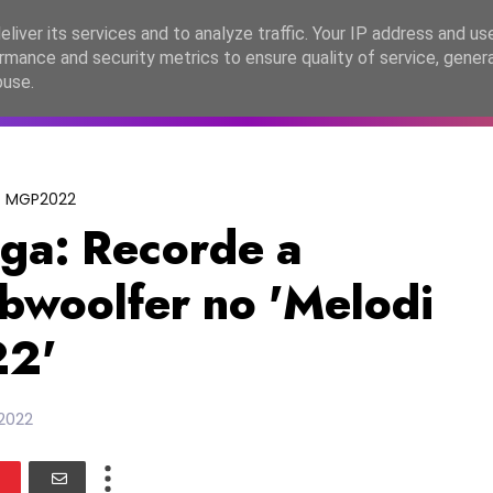
lítica de Privacidade
liver its services and to analyze traffic. Your IP address and us
rmance and security metrics to ensure quality of service, gene
C2026
EASC2026
PORTUGAL
LANÇAMENTOS
ESPE
buse.
MGP2022
ga: Recorde a
bwoolfer no 'Melodi
22'
 2022