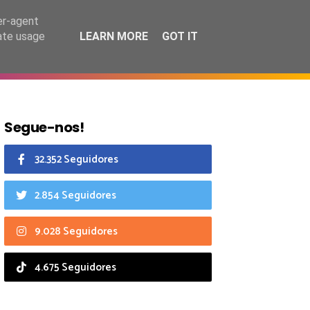
7 agosto 2026
er-agent
rate usage
LEARN MORE
GOT IT
CIAIS
CALENDÁRIO
Segue-nos!
32.352 Seguidores
2.854 Seguidores
9.028 Seguidores
4.675 Seguidores