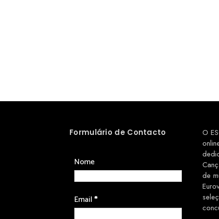
Formulário de Contacto
O ES
onlin
dedi
Nome
Canç
de m
Euro
sele
Email
*
conc