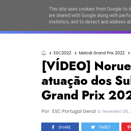
Início
Sobre a equipa
Contactos
Po
This site uses cookies from Google to de
are shared with Google along with perfo
ESC2027
JESC2026
F
statistics, and to detect and address a
ESC2022
Melodi Grand Prix 2022
[VÍDEO] Norue
atuação dos Su
Grand Prix 20
Por
ESC Portugal Geral
a
fevereiro 06,
SHARE
TWEET