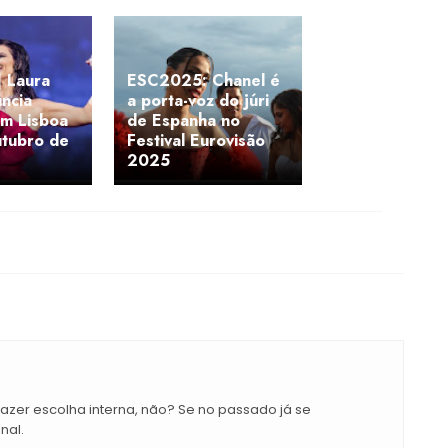
 Laura
ESC2025: Chanel é
uncia
a porta-voz do júri
em Lisboa
de Espanha no
utubro de
Festival Eurovisão
2025
azer escolha interna, não? Se no passado já se
nal.