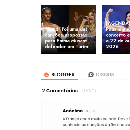
[AGENDA]
"Sand" foi uma das
Pausini an
canções propostas
concerto 
para Emma Muscat
a 22 de o
defender em Turim
2026
2 Comentários
( HIDE )
Anónimo
18:38
A França anda muito calada. Deve f
conhecia as canções da final nacio