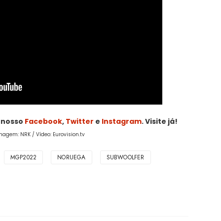
o nosso
Facebook
,
Twitter
e
Instagram
. Visite já!
magem: NRK / Vídeo: Eurovision.tv
MGP2022
NORUEGA
SUBWOOLFER