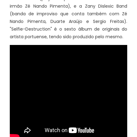
irmão Zé Nando Pimenta), e a Zany Dislexic Band
(banda de improviso que conta também com Zé
Nando Pimenta, Duarte Araújo e Sergio Freitas).
"Selfie-Destruction" é o sexto álbum de originais do
artista portuense, tendo sido produzido pelo mesmo.