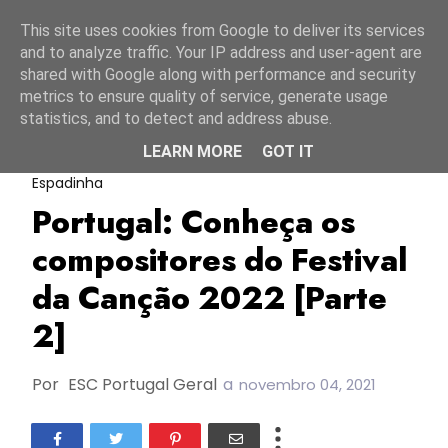
Início
10 agosto 2026
This site uses cookies from Google to deliver its services
and to analyze traffic. Your IP address and user-agent are
shared with Google along with performance and security
metrics to ensure quality of service, generate usage
statistics, and to detect and address abuse.
LEARN MORE
GOT IT
FC2022
Festival Da Canção 2022
Joana
Espadinha
Portugal: Conheça os
compositores do Festival
da Canção 2022 [Parte
2]
Por
ESC Portugal Geral
a
novembro 04, 2021