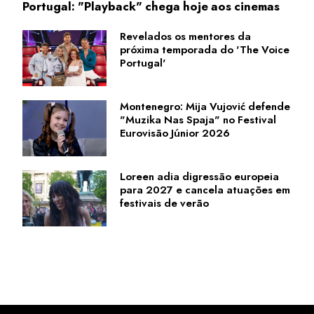
Portugal: "Playback" chega hoje aos cinemas
Revelados os mentores da
próxima temporada do 'The Voice
Portugal'
Montenegro: Mija Vujović defende
"Muzika Nas Spaja" no Festival
Eurovisão Júnior 2026
Loreen adia digressão europeia
para 2027 e cancela atuações em
festivais de verão