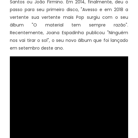
Santos ou João Firmino. Em 2014, finalmente, deu o
passo para seu primeiro disco, "Avesso e em 2018 a
vertente sua vertente mais Pop surgiu com o seu
álbum "O material tem sempre razão".
Recentemente, Joana Espadinha publicou "Ninguém
nos vai tirar o sol", o seu novo álbum que foi lançado
em setembro deste ano.