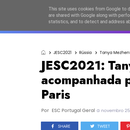
Início
Sobre a equipa
Contactos
Po
This site uses cookies from Google to de
are shared with Google along with perfo
ESC2027
JESC2026
F
statistics, and to detect and address a
JESC2021
Rússia
Tanya Mezhen
JESC2021: Tan
acompanhada po
Paris
Por
ESC Portugal Geral
a
novembro 25,
SHARE
TWEET