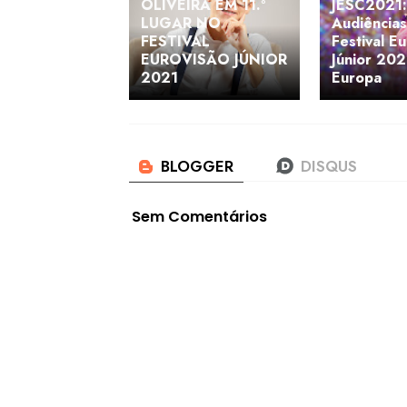
OLIVEIRA EM 11.º
JESC2021:
LUGAR NO
Audiência
FESTIVAL
Festival E
EUROVISÃO JÚNIOR
Júnior 202
2021
Europa
Sem Comentários