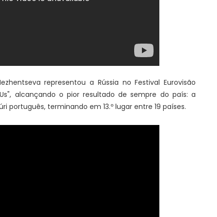
zhentseva representou a Rússia no Festival Eurovisão
Us", alcançando o pior resultado de sempre do país: a
i português, terminando em 13.º lugar entre 19 países.