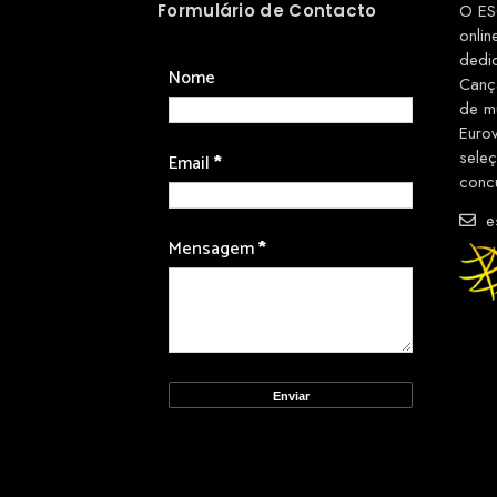
Formulário de Contacto
O ES
onlin
dedi
Nome
Canç
de m
Euro
sele
Email
*
conc
es
Mensagem
*