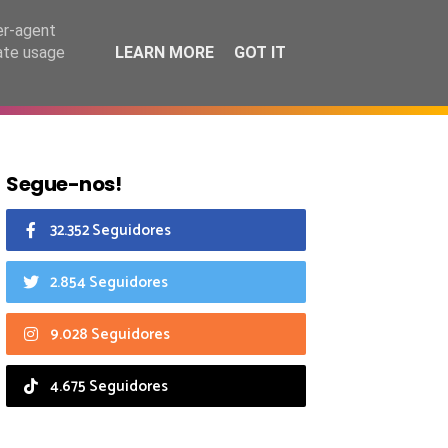
8 agosto 2026
er-agent
rate usage
LEARN MORE
GOT IT
CIAIS
CALENDÁRIO
Segue-nos!
32.352 Seguidores
2.854 Seguidores
9.028 Seguidores
4.675 Seguidores