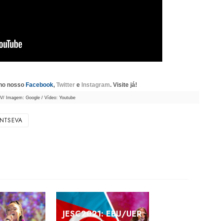
 no nosso
Facebook
,
Twitter
e
Instagram
. Visite já!
V/ Imagem: Google / Vídeo: Youtube
NTSEVA
JESC2021: EBU/UER