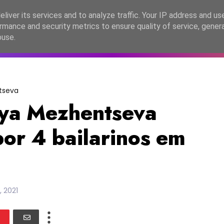
lítica de Privacidade
liver its services and to analyze traffic. Your IP address and us
rmance and security metrics to ensure quality of service, gene
C2026
EASC2026
PORTUGAL
LANÇAMENTOS
ESPE
buse.
tseva
ya Mezhentseva
r 4 bailarinos em
 2021