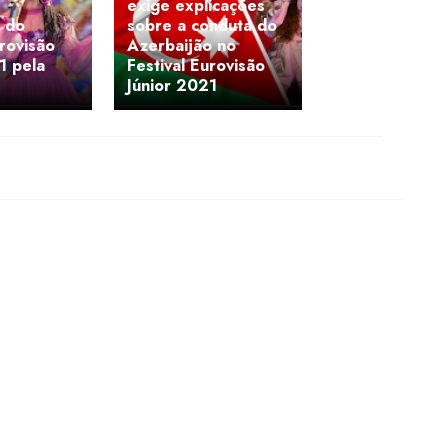
exige explicações
s do
sobre a conduta do
urovisão
Azerbaijão no
1 pela
Festival Eurovisão
Júnior 2021