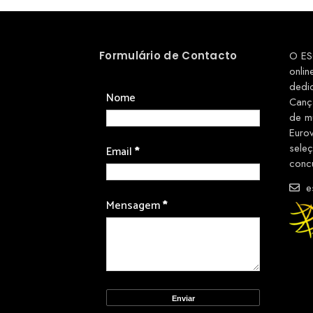
Formulário de Contacto
O ES
onlin
dedi
Nome
Canç
de m
Euro
sele
Email
*
conc
es
Mensagem
*