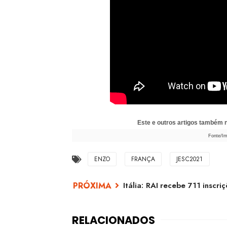
Este e outros artigos também
Fonte/Im
ENZO
FRANÇA
JESC2021
Itália: RAI recebe 711 inscr