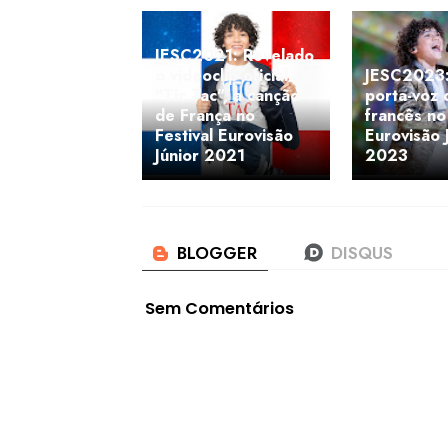
JESC2021: Revelado
o videoclip oficial de
JESC2023:
"Tic Tac", a canção
porta-voz d
de França no
francês no
Festival Eurovisão
Eurovisão 
Júnior 2021
2023
Sem Comentários