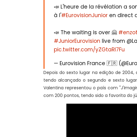
📣 L'heure de la révélation a s
à l'
#EurovisionJunior
en direct 
📣 The waiting is over 🤗
#enzot
#JuniorEurovision
live from @La
pic.twitter.com/yZGtaRl7Fu
— Eurovision France 🇫🇷 (@Eur
Depois do sexto lugar na edição de 2004, a
tendo alcançado o segundo e sexto lugar
Valentina representou o país com "J'Imagi
com 200 pontos, tendo sido a favorita do júr