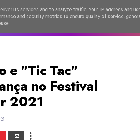
lítica de Privacidade
liver its services and to analyze traffic. Your IP address and us
rmance and security metrics to ensure quality of service, gene
C2026
EASC2026
PORTUGAL
LANÇAMENTOS
ESPE
buse.
 e "Tic Tac"
ança no Festival
or 2021
021