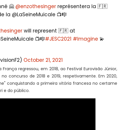
onné 🤗
@enzothesinger
représentera la 🇫🇷
de la @LaSeineMuicale 📺🎼
hesinger
will represent 🇫🇷 at
SeineMuicale 📺🎼
#JESC2021
#Imagine
💫
ovisionF2)
October 21, 2021
 França regressou, em 2018, ao Festival Eurovisão Júnior,
 no concurso de 2018 e 2019, respetivamente. Em 2020,
ne" conquistando a primeira vitória francesa no certame
i e do público.