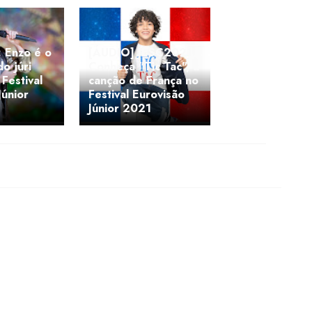
 Enzo é o
[ÁUDIO] JESC2021:
o júri
Conheça "Tic Tac", a
 Festival
canção de França no
Júnior
Festival Eurovisão
Júnior 2021