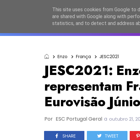
Início
Sobre a equipa
Contactos
Po
This site uses cookies from Google to de
are shared with Google along with perfo
ESC2027
JESC2026
F
statistics, and to detect and address a
Enzo
França
JESC2021
JESC2021: Enzo
representam Fr
Eurovisão Júni
Por
ESC Portugal Geral
a
outubro 21, 2
SHARE
TWEET