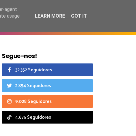
6 agosto 2026
er-agent
rate usage
LEARN MORE
GOT IT
CIAIS
CALENDÁRIO
Segue-nos!
32.352 Seguidores
2.854 Seguidores
9.028 Seguidores
4.675 Seguidores