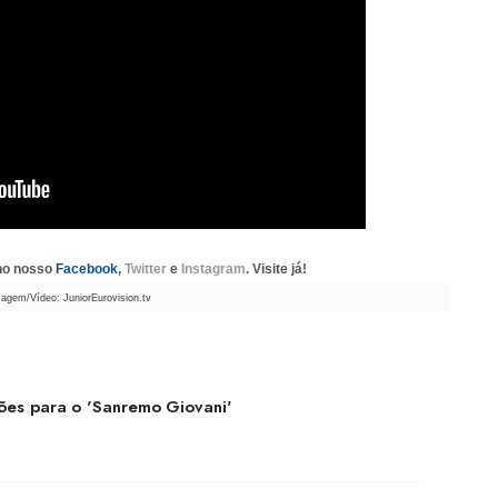
 no nosso
Facebook
,
Twitter
e
Instagram
. Visite já!
agem/Vídeo: JuniorEurovision.tv
ições para o 'Sanremo Giovani'