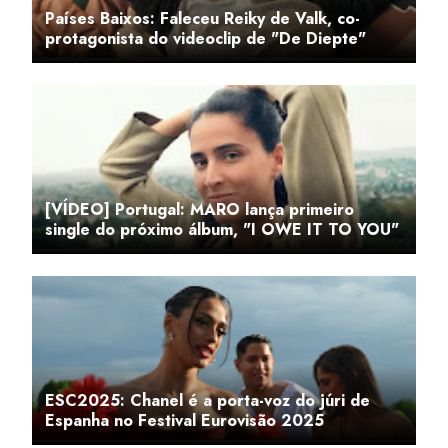
Países Baixos: Faleceu Reiky de Valk, co-
protagonista do videoclip de "De Diepte"
[VÍDEO] Portugal: MARO lança primeiro
single do próximo álbum, "I OWE IT TO YOU"
ESC2025: Chanel é a porta-voz do júri de
Espanha no Festival Eurovisão 2025