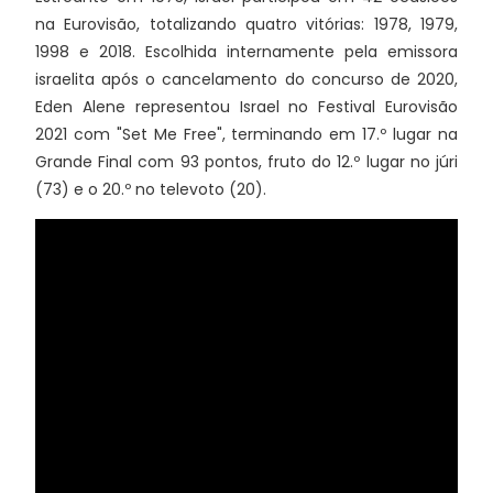
na Eurovisão, totalizando quatro vitórias: 1978, 1979,
1998 e 2018. Escolhida internamente pela emissora
israelita após o cancelamento do concurso de 2020,
Eden Alene representou Israel no Festival Eurovisão
2021 com "Set Me Free", terminando em 17.º lugar na
Grande Final com 93 pontos, fruto do 12.º lugar no júri
(73) e o 20.º no televoto (20).