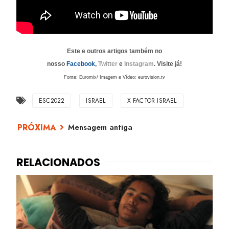
Este e outros artigos também no
nosso
Facebook
,
Twitter
e
Instagram
. Visite já!
Fonte: Euromix/ Imagem e Vídeo: eurovision.tv
ESC2022
ISRAEL
X FACTOR ISRAEL
Mensagem antiga