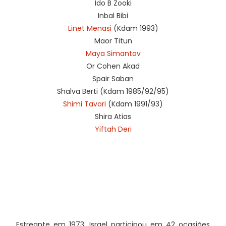
Ido B Zooki
Inbal Bibi
Linet Menasi
(Kdam 1993)
Maor Titun
Maya Simantov
Or Cohen Akad
Spair Saban
Shalva Berti (Kdam 1985/92/95)
Shimi Tavori
(Kdam 1991/93)
Shira Atias
Yiftah Deri
Estreante em 1973, Israel participou em 42 ocasiões