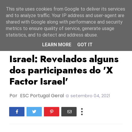
Início
7 agosto 2026
This site uses cookies from Google to deliver its services
and to analyze traffic. Your IP address and user-agent are
shared with Google along with performance and security
metrics to ensure quality of service, generate usage
statistics, and to detect and address abuse.
LEARN MORE
GOT IT
ESC2022
Israel
X Factor Israel
Israel: Revelados alguns
dos participantes do 'X
Factor Israel'
Por
ESC Portugal Geral
a
setembro 04, 2021