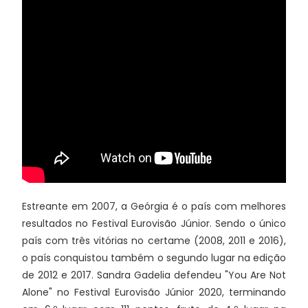
Estreante em 2007, a Geórgia é o país com melhores
resultados no Festival Eurovisão Júnior. Sendo o único
país com três vitórias no certame (2008, 2011 e 2016),
o país conquistou também o segundo lugar na edição
de 2012 e 2017. Sandra Gadelia defendeu "
You Are Not
Alone" no Festival Eurovisão Júnior 2020, terminando