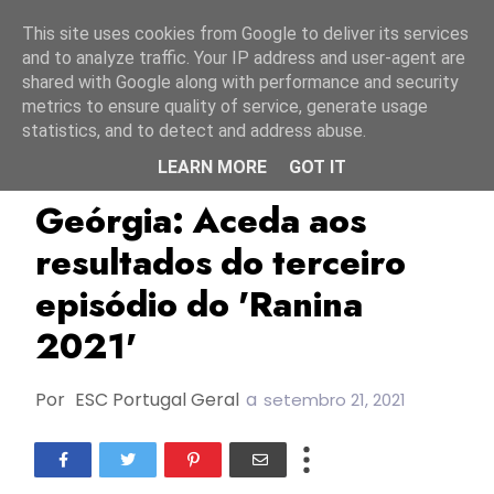
Início
8 agosto 2026
This site uses cookies from Google to deliver its services
and to analyze traffic. Your IP address and user-agent are
shared with Google along with performance and security
metrics to ensure quality of service, generate usage
statistics, and to detect and address abuse.
LEARN MORE
GOT IT
Geórgia
GPB
JESC2021
Geórgia: Aceda aos
resultados do terceiro
episódio do 'Ranina
2021'
Por
ESC Portugal Geral
a
setembro 21, 2021