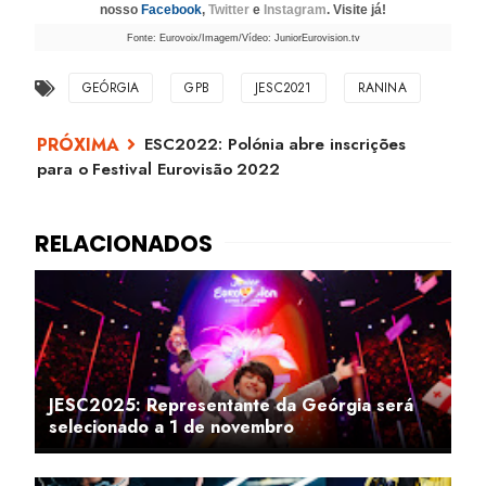
nosso
Facebook
,
Twitter
e
Instagram
. Visite já!
Fonte: Eurovoix/Imagem/Vídeo: JuniorEurovision.tv
GEÓRGIA
GPB
JESC2021
RANINA
ESC2022: Polónia abre inscrições
para o Festival Eurovisão 2022
JESC2025: Representante da Geórgia será
selecionado a 1 de novembro