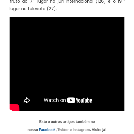
fruto do 7.º lugar no júri internacional (126) e o 19.º
lugar no televoto (27).
Este e outros artigos também no
nosso
Facebook
,
Twitter
e
Instagram
. Visite já!