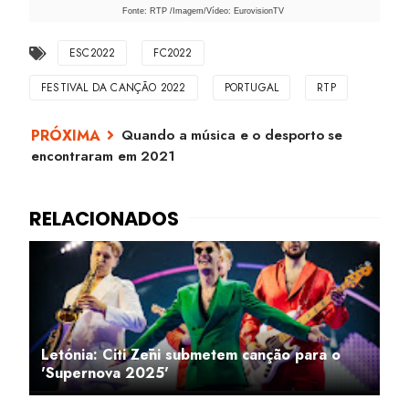
Fonte: RTP /Imagem/Vídeo: EurovisionTV
ESC2022
FC2022
FESTIVAL DA CANÇÃO 2022
PORTUGAL
RTP
Quando a música e o desporto se
encontraram em 2021
Letónia: Citi Zēni submetem canção para o
'Supernova 2025'