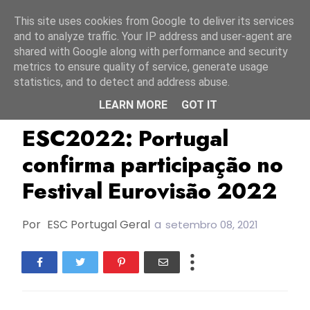
Início
7 agosto 2026
This site uses cookies from Google to deliver its services
and to analyze traffic. Your IP address and user-agent are
shared with Google along with performance and security
metrics to ensure quality of service, generate usage
statistics, and to detect and address abuse.
LEARN MORE
GOT IT
ESC2022
FC2022
Festival Da Canção 2022
ESC2022: Portugal
confirma participação no
Festival Eurovisão 2022
Por
ESC Portugal Geral
a
setembro 08, 2021