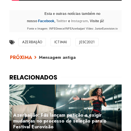
Esta e outras notícias também no
nosso
Facebook
,
Twitter
e
Instagram
. Visite já!
Fonte e Imagem: INFEGreece/INFEAzerbaijan/ Vídeo: JuniorEurovision.tv
AZERBAIJÃO
ICTIMAI
JESC2021
Mensagem antiga
Azerbaijão: Fãs lançam petição a exigir
mudanças no processo de seleção para o
Festival Eurovisão