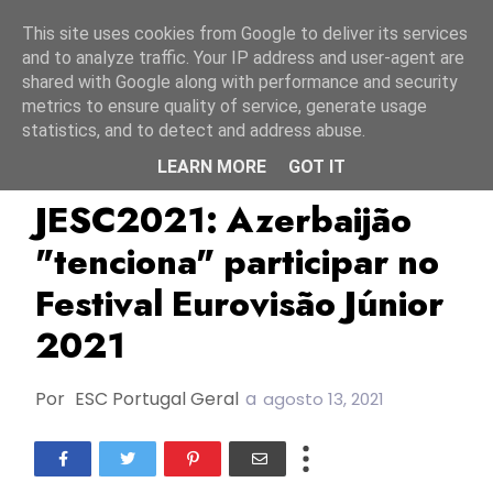
Início
8 agosto 2026
This site uses cookies from Google to deliver its services
and to analyze traffic. Your IP address and user-agent are
shared with Google along with performance and security
metrics to ensure quality of service, generate usage
statistics, and to detect and address abuse.
LEARN MORE
GOT IT
Azerbaijão
Ictimai
JESC2021
JESC2021: Azerbaijão
"tenciona" participar no
Festival Eurovisão Júnior
2021
Por
ESC Portugal Geral
a
agosto 13, 2021