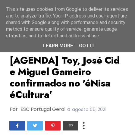
Início
8 agosto 2026
This site uses cookies from Google to deliver its services
and to analyze traffic. Your IP address and user-agent are
shared with Google along with performance and security
metrics to ensure quality of service, generate usage
statistics, and to detect and address abuse.
LEARN MORE
GOT IT
Agenda
ESC1980
José Cid
[AGENDA] Toy, José Cid
e Miguel Gameiro
confirmados no 'éNisa
éCultura'
Por
ESC Portugal Geral
a
agosto 05, 2021