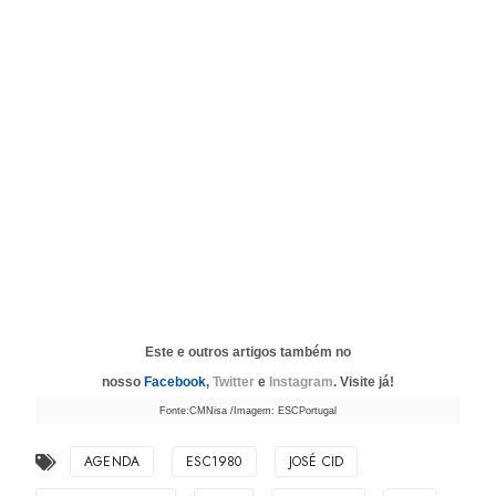
Este e outros artigos também no
nosso
Facebook
,
Twitter
e
Instagram
. Visite já!
Fonte:CMNisa /Imagem: ESCPortugal
AGENDA
ESC1980
JOSÉ CID