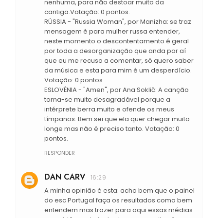
nenhuma, para não destoar muito da
cantiga.Votação: 0 pontos.
RÚSSIA - "Russia Woman", por Manizha: se traz
mensagem é para mulher russa entender,
neste momento o descontentamento é geral
por toda a desorganização que anda por aí
que eu me recuso a comentar, só quero saber
da música e esta para mim é um desperdício.
Votação: 0 pontos.
ESLOVÉNIA - "Amen", por Ana Soklič: A canção
torna-se muito desagradável porque a
intérprete berra muito e ofende os meus
tímpanos. Bem sei que ela quer chegar muito
longe mas não é preciso tanto. Votação: 0
pontos.
RESPONDER
DAN CARV
16:29
A minha opinião é esta: acho bem que o painel
do esc Portugal faça os resultados como bem
entendem mas trazer para aqui essas médias