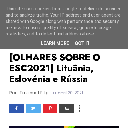
Início
6 agosto 2026
This site uses cookies from Google to deliver its services
and to analyze traffic. Your IP address and user-agent are
shared with Google along with performance and security
metrics to ensure quality of service, generate usage
statistics, and to detect and address abuse.
LEARN MORE
GOT IT
ESC2021
Eslovénia
Lituânia
[OLHARES SOBRE O
ESC2021] Lituânia,
Eslovénia e Rússia
Por
Emanuel Filipe
a
abril 20, 2021