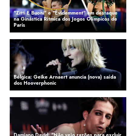
"Zitti E Buoni" e "Évidemment" em destaque
na Ginástica Rítmica dos Jogos Olímpicos de
Paris
Bélgica: Geike Arnaert anuncia (nova) saída
dos Hooverphonic
Damiano David: "Não vejo razões para excluir