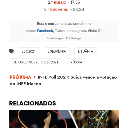
2.º
Rússia
- 17,55
3.º
Eslovénia
- 24,28
Esta e outras notícias também no
nosso
Facebook
,
Twitter
e
Instagram
. Visite já!
Fonte/Imagem: ESCPortugal
ESC2021
ESLOVÉNIA
LITUÂNIA
OLHARES SOBRE O ESC2021
RÚSSIA
INFE Poll 2021: Suíça vence a votação
da INFE Irlanda