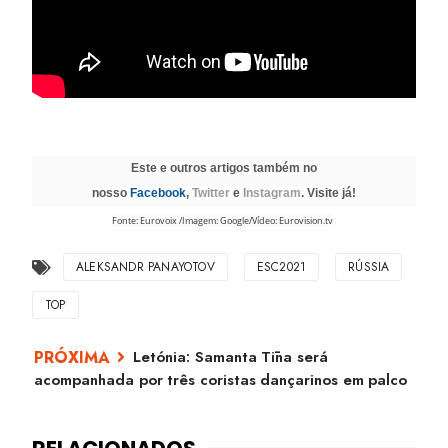
Este e outros artigos também no
nosso
Facebook
,
Twitter
e
Instagram
. Visite já!
Fonte: Eurovoix /Imagem: Google/Vídeo: Eurovision.tv
ALEKSANDR PANAYOTOV
ESC2021
RÚSSIA
TOP
Letónia: Samanta Tīna será
acompanhada por três coristas dançarinos em palco