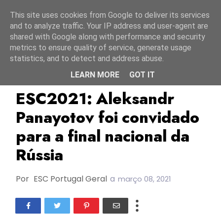
Início
8 agosto 2026
This site uses cookies from Google to deliver its services
and to analyze traffic. Your IP address and user-agent are
shared with Google along with performance and security
metrics to ensure quality of service, generate usage
statistics, and to detect and address abuse.
LEARN MORE
GOT IT
Aleksandr Panayotov
ESC2021
Rússia
ESC2021: Aleksandr
Panayotov foi convidado
para a final nacional da
Rússia
Por
ESC Portugal Geral
a
março 08, 2021