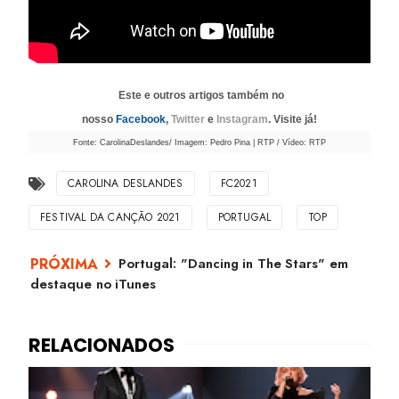
Este e outros artigos também no
nosso
Facebook
,
Twitter
e
Instagram
. Visite já!
Fonte: CarolinaDeslandes/ Imagem: Pedro Pina | RTP / Vídeo: RTP
CAROLINA DESLANDES
FC2021
FESTIVAL DA CANÇÃO 2021
PORTUGAL
TOP
Portugal: "Dancing in The Stars" em
destaque no iTunes