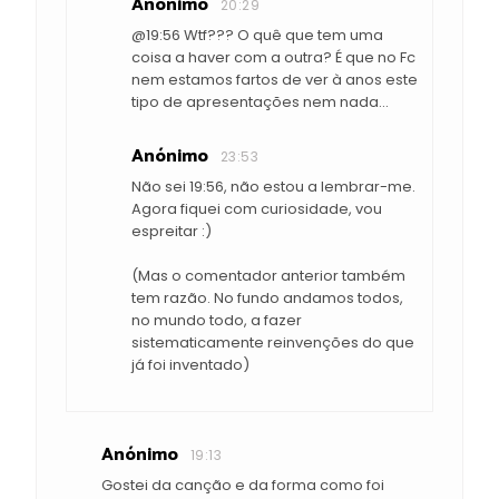
Anónimo
20:29
@19:56 Wtf??? O quê que tem uma
coisa a haver com a outra? É que no Fc
nem estamos fartos de ver à anos este
tipo de apresentações nem nada...
Anónimo
23:53
Não sei 19:56, não estou a lembrar-me.
Agora fiquei com curiosidade, vou
espreitar :)
(Mas o comentador anterior também
tem razão. No fundo andamos todos,
no mundo todo, a fazer
sistematicamente reinvenções do que
já foi inventado)
Anónimo
19:13
Gostei da canção e da forma como foi