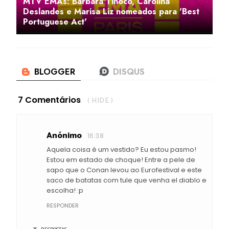
MTV EMAs: Bárbara Tinoco, Carolina
Deslandes e Marisa Liz nomeados para 'Best
Portuguese Act'
7 Comentários
( HIDE )
Anónimo
16:38
Aquela coisa é um vestido? Eu estou pasmo!
Estou em estado de choque! Entre a pele de
sapo que o Conan levou ao Eurofestival e este
saco de batatas com tule que venha el diablo e
escolha! :p
RESPONDER