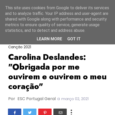
Início
6 agosto 2026
This site uses cookies from Google to deliver its services
and to analyze traffic. Your IP address and user-agent are
shared with Google along with performance and security
metrics to ensure quality of service, generate usage
statistics, and to detect and address abuse.
LEARN MORE
GOT IT
Carolina Deslandes
FC2021
Festival Da
Canção 2021
Carolina Deslandes:
"Obrigada por me
ouvirem e ouvirem o meu
coração"
Por
ESC Portugal Geral
a
março 02, 2021