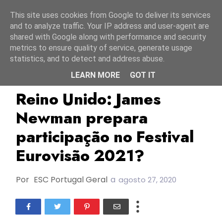
Início
9 agosto 2026
This site uses cookies from Google to deliver its services
and to analyze traffic. Your IP address and user-agent are
shared with Google along with performance and security
metrics to ensure quality of service, generate usage
statistics, and to detect and address abuse.
LEARN MORE
GOT IT
ESC2020
ESC2021
James Newman
Reino Unido: James
Newman prepara
participação no Festival
Eurovisão 2021?
Por
ESC Portugal Geral
a
agosto 27, 2020