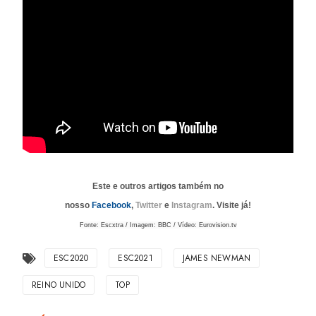
Este e outros artigos também no
nosso
Facebook
,
Twitter
e
Instagram
. Visite já!
Fonte: Escxtra / Imagem: BBC / Vídeo: Eurovision.tv
ESC2020
ESC2021
JAMES NEWMAN
REINO UNIDO
TOP